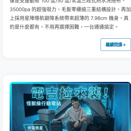
像是支援動態 100 度/50 度/常溫三段式熱水洗拖布、
35000pa 的超強吸力、毛髮零纏繞三重結構設計，再加
上採用星陣導航避障系統帶來超薄的 7.98cm 機身，真
的是什麼都有，不用再選擇困難，一台通通搞定。
繼續閱讀
→