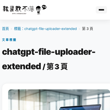
首頁
›
標籤：chatgpt-file-uploader-extended
›
第 3 頁
文章標籤
chatgpt-file-uploader-
extended
/ 第 3 頁