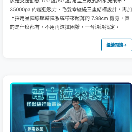
像是支援動態 100 度/50 度/常溫三段式熱水洗拖布、
35000pa 的超強吸力、毛髮零纏繞三重結構設計，再加
上採用星陣導航避障系統帶來超薄的 7.98cm 機身，真
的是什麼都有，不用再選擇困難，一台通通搞定。
繼續閱讀
→