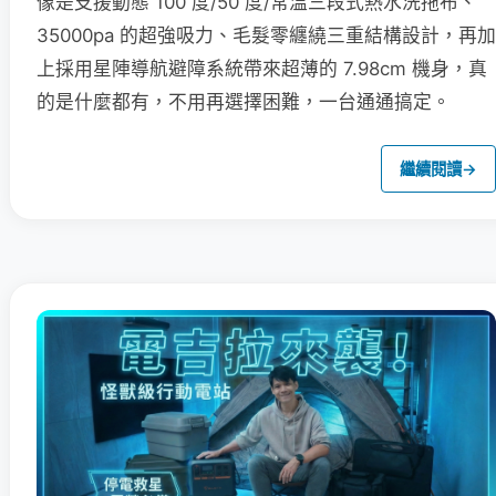
像是支援動態 100 度/50 度/常溫三段式熱水洗拖布、
35000pa 的超強吸力、毛髮零纏繞三重結構設計，再加
上採用星陣導航避障系統帶來超薄的 7.98cm 機身，真
的是什麼都有，不用再選擇困難，一台通通搞定。
繼續閱讀
→