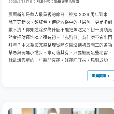
2026/2/18
作者：
阿湯
分類：
節慶與生活指南
農曆新年是華人最重視的節日，迎接 2026 馬年到來，
除了穿新衣、領紅包，傳統習俗中的「眉角」更是多到
數不清！你知道除夕為什麼不能把魚吃完？初一洗頭竟
然會把財運洗掉？還有初三「赤狗日」為什麼不宜出門
拜年？本文為您完整整理從除夕圍爐到初五開工的各項
禁忌與開運小撇步。寧可信其有，只要避開這些地雷，
就能讓您新的一年避開衰運，好運旺旺來，馬到成功！
繼續閱讀
→