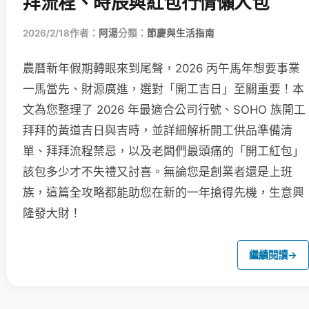
拜流程、時辰與紅包行情懶人包
2026/2/18
作者：
阿湯
分類：
節慶與生活指南
農曆新年假期轉眼來到尾聲，2026 丙午馬年想要事業
一馬當先、財源廣進，選對「開工吉日」至關重要！本
文為您整理了 2026 年最適合公司行號、SOHO 族開工
拜拜的黃道吉日與吉時，並詳細解析開工供品準備清
單、拜拜流程禁忌，以及老闆們最頭痛的「開工紅包」
該包多少才不失禮又討喜。無論您是創業者還是上班
族，這篇全攻略都能助您在新的一年搶得先機，生意興
隆發大財！
繼續閱讀
→