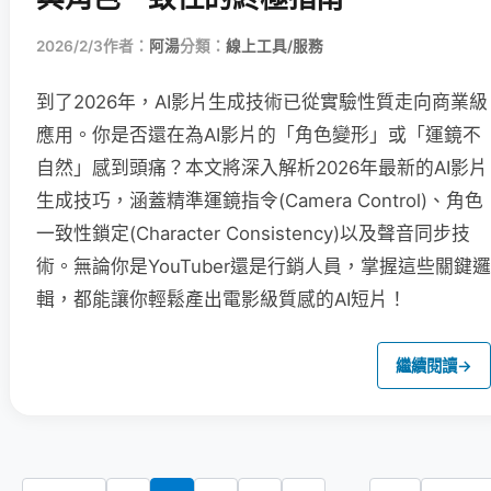
2026/2/3
作者：
阿湯
分類：
線上工具/服務
到了2026年，AI影片生成技術已從實驗性質走向商業級
應用。你是否還在為AI影片的「角色變形」或「運鏡不
自然」感到頭痛？本文將深入解析2026年最新的AI影片
生成技巧，涵蓋精準運鏡指令(Camera Control)、角色
一致性鎖定(Character Consistency)以及聲音同步技
術。無論你是YouTuber還是行銷人員，掌握這些關鍵邏
輯，都能讓你輕鬆產出電影級質感的AI短片！
繼續閱讀
→