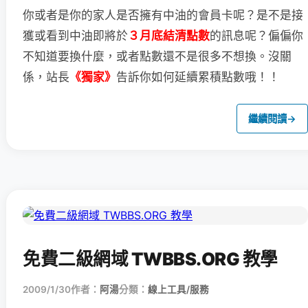
你或者是你的家人是否擁有中油的會員卡呢？
是不是接
獲或看到中油即將於
３月底結清點數
的訊息呢？
偏偏你
不知道要換什麼，或者點數還不是很多不想換。
沒關
係，站長
《獨家》
告訴你如何延續累積點數哦！！
繼續閱讀
→
免費二級網域 TWBBS.ORG 教學
2009/1/30
作者：
阿湯
分類：
線上工具/服務