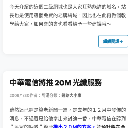
今天介紹的這個二級網域也是大家耳熟能詳的域名，站
長也是使用這個免費的老牌網域，因此也在此再做個教
學給大家，如果會的會也看看給予一些建議哦～
繼續閱讀
→
中華電信將推 20M 光纖服務
2009/1/30
作者：
阿湯
分類：
網路大小事
雖然這已經是算老新聞一篇，是去年的１２月中發佈的
消息，
不過還是給他拿出來討論一番，中華電信在聽到
＂民眾的吶喊＂後要
推出２０M的方案，
並預計將在今