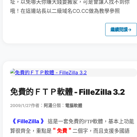
址，以免哪天你賺大錢要搬家，可是會讓人找不到你
哦！在這邊站長以二級域名CO.CC做為教學參照
繼續閱讀
→
免費的ＦＴＰ軟體 - FilleZilla 3.2
2009/1/27
作者：
阿湯
分類：
電腦軟體
《 FilleZilla 》
這是一套免費的FTP軟體，基本上功能
＂免費＂
二個字，
而且支援多國語
算很齊全，重點是