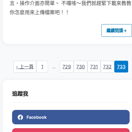
言，操作介面亦簡單。
不囉嗦～我們就趕緊下載來教教
你怎麼用來上傳檔案吧！！
繼續閱讀
→
‹ 上一頁
1
...
729
730
731
732
733
追蹤我
Facebook