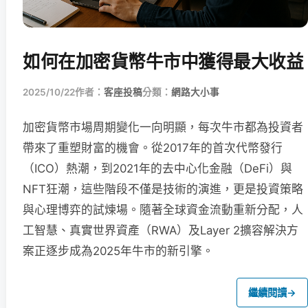
如何在加密貨幣牛市中獲得最大收益
2025/10/22
作者：
客座投稿
分類：
網路大小事
加密貨幣市場周期變化一向明顯，每次牛市都為投資者
帶來了重塑財富的機會。從2017年的首次代幣發行
（ICO）熱潮，到2021年的去中心化金融（DeFi）與
NFT狂潮，這些階段不僅是技術的演進，更是投資策略
與心理博弈的試煉場。隨著全球資金流動重新分配，人
工智慧、真實世界資產（RWA）及Layer 2擴容解決方
案正逐步成為2025年牛市的新引擎。
繼續閱讀
→