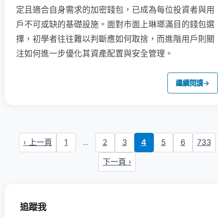
定且適合自身需求的加密錢包，已成為每位投資者與用
戶不可或缺的基礎設施。面對市面上琳瑯滿目的錢包選
擇，初學者往往難以判斷應如何取捨，而進階用戶則關
注如何進一步優化其資產配置與安全管理。
繼續閱讀
→
‹ 上一頁
1
...
2
3
4
5
6
733
下一頁 ›
追蹤我