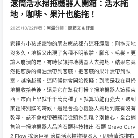
滾筒活水掃拖機器人開箱：活水拖
地，咖啡、果汁也能拖！
2025/10/22
作者：
阿湯
分類：
開箱文 & 評測
家裡有小孩或寵物的朋友應該都有這種經驗：剛拖完地
沒多久，地板又出現了各種不明液體、腳印、毛髮。更
讓人崩潰的是，有時候讓掃地機器人去拖地，結果它竟
然把廚房的醬油漬帶到客廳，把客廳的果汁漬帶到臥
室，越拖越髒。這時候你會開始懷疑：到底是我在幫掃
地機收拾善後，還是它在幫我打掃？掃地機器人這種東
西，市面上早就千千萬萬種了。就算功能再強大，遇到
家裡特別髒的時候，還是會擔心機器人拖地到底有沒有
乾淨。該不會就帶著髒污從頭拖到尾？別擔心，全台銷
售第一掃地機器人品牌石頭科技推出 石頭 Qrevo Curv
2 Flow 搖滾巨星 滾筒活水掃拖機器人，即時清洗拖布