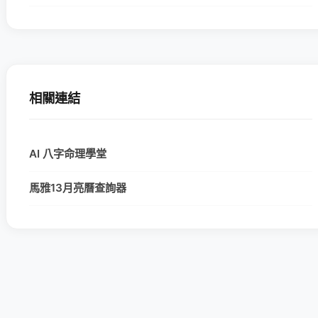
相關連結
AI 八字命理學堂
馬雅13月亮曆查詢器