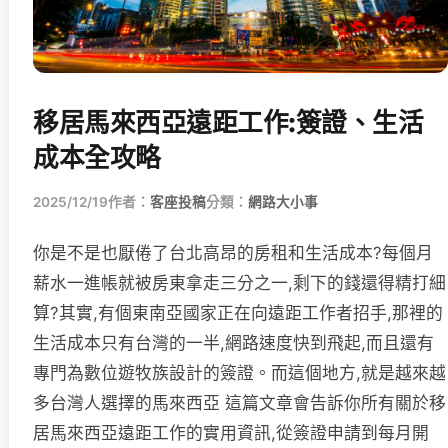
移居馬來西亞遠距工作:簽證、生活
成本全攻略
2025/12/19
作者：
客座投稿
分類：
網路大小事
你是不是也厭倦了台北高昂的房租和生活成本?每個月
薪水一進帳就被房東拿走三分之一,剩下的錢還得精打細
算?其實,有個東南亞國家正在向遠距工作者招手,那裡的
生活成本只有台灣的一半,網路速度快到飛起,而且還有
專門為數位遊牧族設計的簽證。而這個地方,就是越來越
多台灣人選擇的馬來西亞 這篇文章會告訴你所有關於移
居馬來西亞遠距工作的實用資訊,從簽證申請到每月開