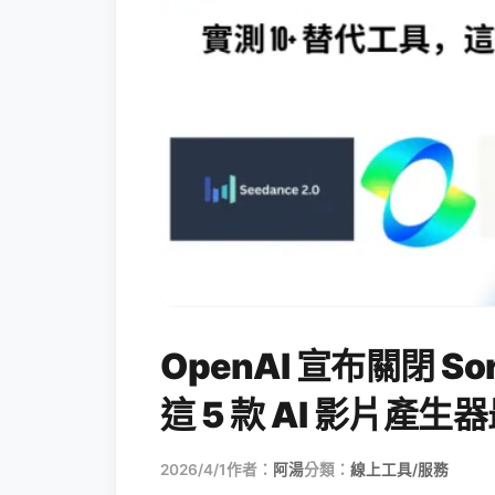
OpenAI 宣布關閉 S
這 5 款 AI 影片產
2026/4/1
作者：
阿湯
分類：
線上工具/服務