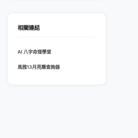
相關連結
AI 八字命理學堂
馬雅13月亮曆查詢器