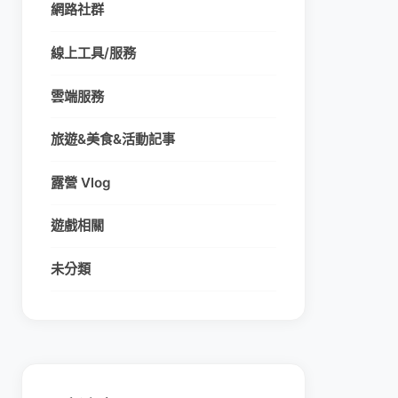
網路社群
線上工具/服務
雲端服務
旅遊&美食&活動記事
露營 Vlog
遊戲相關
未分類