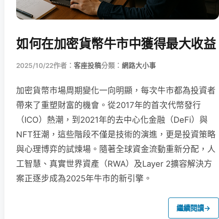
如何在加密貨幣牛市中獲得最大收益
2025/10/22
作者：
客座投稿
分類：
網路大小事
加密貨幣市場周期變化一向明顯，每次牛市都為投資者
帶來了重塑財富的機會。從2017年的首次代幣發行
（ICO）熱潮，到2021年的去中心化金融（DeFi）與
NFT狂潮，這些階段不僅是技術的演進，更是投資策略
與心理博弈的試煉場。隨著全球資金流動重新分配，人
工智慧、真實世界資產（RWA）及Layer 2擴容解決方
案正逐步成為2025年牛市的新引擎。
繼續閱讀
→