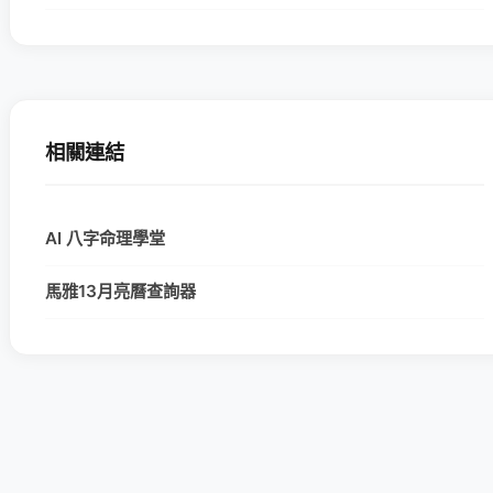
相關連結
AI 八字命理學堂
馬雅13月亮曆查詢器