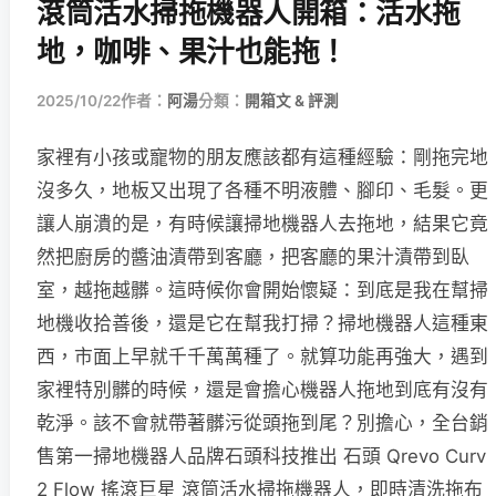
滾筒活水掃拖機器人開箱：活水拖
地，咖啡、果汁也能拖！
2025/10/22
作者：
阿湯
分類：
開箱文 & 評測
家裡有小孩或寵物的朋友應該都有這種經驗：剛拖完地
沒多久，地板又出現了各種不明液體、腳印、毛髮。更
讓人崩潰的是，有時候讓掃地機器人去拖地，結果它竟
然把廚房的醬油漬帶到客廳，把客廳的果汁漬帶到臥
室，越拖越髒。這時候你會開始懷疑：到底是我在幫掃
地機收拾善後，還是它在幫我打掃？掃地機器人這種東
西，市面上早就千千萬萬種了。就算功能再強大，遇到
家裡特別髒的時候，還是會擔心機器人拖地到底有沒有
乾淨。該不會就帶著髒污從頭拖到尾？別擔心，全台銷
售第一掃地機器人品牌石頭科技推出 石頭 Qrevo Curv
2 Flow 搖滾巨星 滾筒活水掃拖機器人，即時清洗拖布