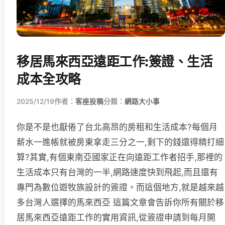
移居馬來西亞遠距工作:簽證、生活
成本全攻略
2025/12/19
作者：
客座投稿
分類：
網路大小事
你是不是也厭倦了台北高昂的房租和生活成本?每個月
薪水一進帳就被房東拿走三分之一,剩下的錢還得精打細
算?其實,有個東南亞國家正在向遠距工作者招手,那裡的
生活成本只有台灣的一半,網路速度快到飛起,而且還有
專門為數位遊牧族設計的簽證。而這個地方,就是越來越
多台灣人選擇的馬來西亞 這篇文章會告訴你所有關於移
居馬來西亞遠距工作的實用資訊,從簽證申請到每月開