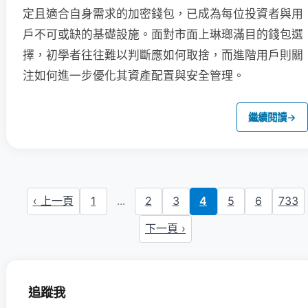
定且適合自身需求的加密錢包，已成為每位投資者與用
戶不可或缺的基礎設施。面對市面上琳瑯滿目的錢包選
擇，初學者往往難以判斷應如何取捨，而進階用戶則關
注如何進一步優化其資產配置與安全管理。
繼續閱讀
→
‹ 上一頁
1
...
2
3
4
5
6
733
下一頁 ›
追蹤我