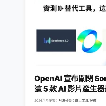
OpenAI 宣布關閉 S
這 5 款 AI 影片產
2026/4/1
作者：
阿湯
分類：
線上工具/服務