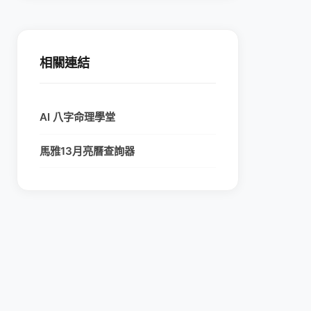
相關連結
AI 八字命理學堂
馬雅13月亮曆查詢器