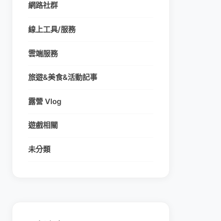
網路社群
線上工具/服務
雲端服務
旅遊&美食&活動記事
露營 Vlog
遊戲相關
未分類