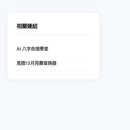
相關連結
AI 八字命理學堂
馬雅13月亮曆查詢器