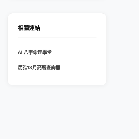
相關連結
AI 八字命理學堂
馬雅13月亮曆查詢器