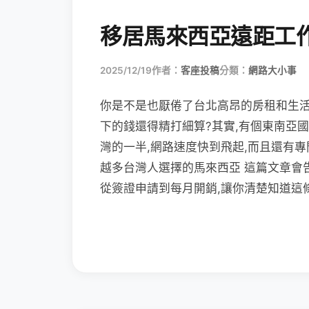
移居馬來西亞遠距工
2025/12/19
作者：
客座投稿
分類：
網路大小事
你是不是也厭倦了台北高昂的房租和生活
下的錢還得精打細算?其實,有個東南亞
灣的一半,網路速度快到飛起,而且還有
越多台灣人選擇的馬來西亞 這篇文章會
從簽證申請到每月開銷,讓你清楚知道這