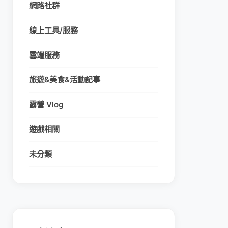
網路社群
線上工具/服務
雲端服務
旅遊&美食&活動記事
露營 Vlog
遊戲相關
未分類