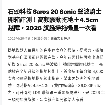
石頭科技 Saros 20 Sonic 聲波騎士
開箱評測！高頻震動拖地＋4.5cm
越障，2026 旗艦掃拖機皇一次看
2026/4/29
作者：
阿湯
分類：
開箱文 & 評測
掃地機器人這幾年的進步速度真的很快，從吸力、避障
到基座自清潔都已經很完整，今年石頭科技再推出旗艦
新機 Saros 20 Sonic 聲波騎士 強震增壓旗艦機皇，亮
點放在全新升級的拖地技術上，首度採用每分鐘 4,000
次高頻震動拖地搭配鎖水拖布，帶來更乾爽的拖地體
驗，同時搭配 4.5+4.3cm 雙門檻越障、36,000Pa 吸
力、可升降的 LDS 導航跟三重零纏繞設計，是 2026 年
石頭的年度旗艦，這次就完整開箱給大家看。