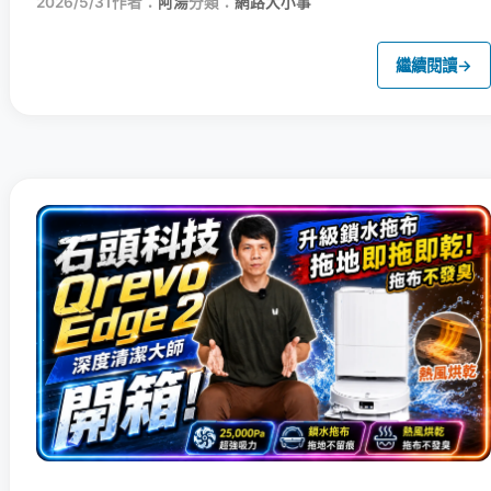
2026/5/31
作者：
阿湯
分類：
網路大小事
繼續閱讀
→