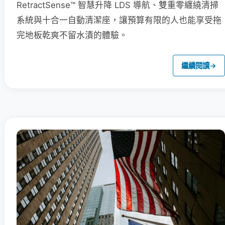
RetractSense™ 智慧升降 LDS 導航、雙重零纏繞清掃
系統與十合一自動清潔座，讓預算有限的人也能享受拖
完地板乾爽不留水漬的體驗。
繼續閱讀
→