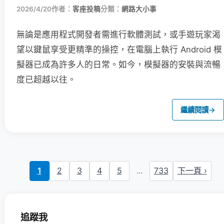
2026/4/20
作者：
客座投稿
分類：
網路大小事
無論是應用程式開發者需進行軟體測試，或手遊玩家渴
望以鍵鼠享受更精準的操控，在電腦上執行 Android 模
擬器已成為許多人的日常。如今，模擬器的安裝與流暢
度已超越以往。
繼續閱讀
→
1
2
3
4
5
...
733
下一頁 ›
追蹤我