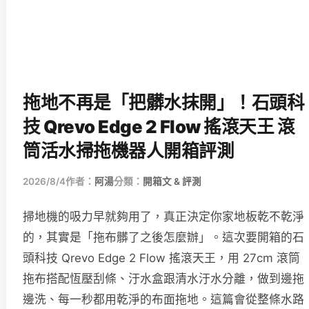
拖地不再是「把髒水抹開」！石頭科
技 Qrevo Edge 2 Flow 搖滾天王 滾
筒活水掃拖機器人開箱評測
2026/8/4
作者：
阿湯
分類：
開箱文 & 評測
掃地機的吸力早就夠用了，真正決定你家地板乾不乾淨
的，其實是「拖布髒了之後怎麼辦」。這次要開箱的石
頭科技 Qrevo Edge 2 Flow 搖滾天王，用 27cm 滾筒
拖布搭配恆壓刮條、汙水盒跟清水汙水分離，做到邊拖
邊洗、每一秒都用乾淨的布面拖地。這篇會從整條水路