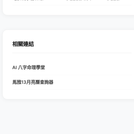
相關連結
AI 八字命理學堂
馬雅13月亮曆查詢器