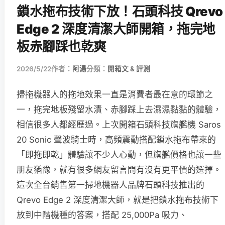
鎖水拖布技術下放！石頭科技 Qrevo
Edge 2 深度清潔大師開箱，拖完地
板赤腳踩也乾爽
2026/5/22
作者：
阿湯
分類：
開箱文 & 評測
掃拖機器人的拖地效果一直是消費者最在意的環節之
一，拖完地板殘留水漬、赤腳踩上去濕濕黏黏的體驗，
相信很多人都經歷過。上次開箱石頭科技旗艦機 Saros
20 Sonic 聲波騎士時，高頻震動搭配鎖水拖布帶來的
「即拖即乾」體驗讓不少人心動，但旗艦價格也讓一些
朋友猶豫，就有很多網友留言問有沒有更平價的選擇。
這次全台銷售第一掃地機器人品牌石頭科技推出的
Qrevo Edge 2 深度清潔大師，就是把鎖水拖布技術下
放到中階機種的答案，搭配 25,000Pa 吸力、