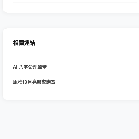
相關連結
AI 八字命理學堂
馬雅13月亮曆查詢器