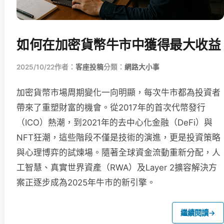
如何在加密貨幣牛市中獲得最大收益
2025/10/22
作者：
客座投稿
分類：
網路大小事
加密貨幣市場周期變化一向明顯，每次牛市都為投資者
帶來了重塑財富的機會。從2017年的首次代幣發行
（ICO）熱潮，到2021年的去中心化金融（DeFi）與
NFT狂潮，這些階段不僅是技術的演進，更是投資策略
與心理博弈的試煉場。隨著全球資金流動重新分配，人
工智慧、真實世界資產（RWA）及Layer 2擴容解決方
案正逐步成為2025年牛市的新引擎。
繼續閱讀
→