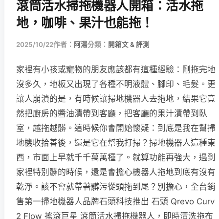
滾筒活水掃拖機器人開箱：活水拖
地，咖啡、果汁也能拖！
2025/10/22
作者：
阿湯
分類：
開箱文 & 評測
家裡有小孩或寵物的朋友應該都有這種經驗：剛拖完地
沒多久，地板又出現了各種不明液體、腳印、毛髮。更
讓人崩潰的是，有時候讓掃地機器人去拖地，結果它竟
然把廚房的醬油漬帶到客廳，把客廳的果汁漬帶到臥
室，越拖越髒。這時候你會開始懷疑：到底是我在幫掃
地機收拾善後，還是它在幫我打掃？掃地機器人這種東
西，市面上早就千千萬萬種了。就算功能再強大，遇到
家裡特別髒的時候，還是會擔心機器人拖地到底有沒有
乾淨。該不會就帶著髒污從頭拖到尾？別擔心，全台銷
售第一掃地機器人品牌石頭科技推出 石頭 Qrevo Curv
2 Flow 搖滾巨星 滾筒活水掃拖機器人，即時清洗拖布