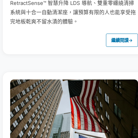
RetractSense™ 智慧升降 LDS 導航、雙重零纏繞清掃
系統與十合一自動清潔座，讓預算有限的人也能享受拖
完地板乾爽不留水漬的體驗。
繼續閱讀
→