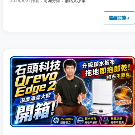
2026/5/31
作者：
阿湯
分類：
網路大小事
繼續閱讀
→