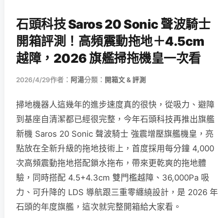
石頭科技 Saros 20 Sonic 聲波騎士
開箱評測！高頻震動拖地＋4.5cm
越障，2026 旗艦掃拖機皇一次看
2026/4/29
作者：
阿湯
分類：
開箱文 & 評測
掃地機器人這幾年的進步速度真的很快，從吸力、避障
到基座自清潔都已經很完整，今年石頭科技再推出旗艦
新機 Saros 20 Sonic 聲波騎士 強震增壓旗艦機皇，亮
點放在全新升級的拖地技術上，首度採用每分鐘 4,000
次高頻震動拖地搭配鎖水拖布，帶來更乾爽的拖地體
驗，同時搭配 4.5+4.3cm 雙門檻越障、36,000Pa 吸
力、可升降的 LDS 導航跟三重零纏繞設計，是 2026 年
石頭的年度旗艦，這次就完整開箱給大家看。