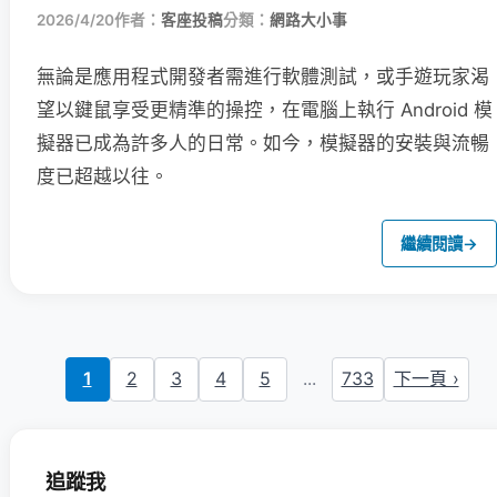
2026/4/20
作者：
客座投稿
分類：
網路大小事
無論是應用程式開發者需進行軟體測試，或手遊玩家渴
望以鍵鼠享受更精準的操控，在電腦上執行 Android 模
擬器已成為許多人的日常。如今，模擬器的安裝與流暢
度已超越以往。
繼續閱讀
→
1
2
3
4
5
...
733
下一頁 ›
追蹤我