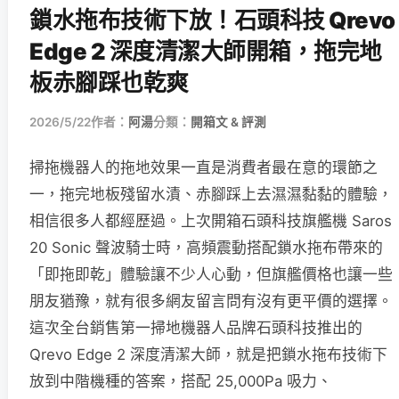
鎖水拖布技術下放！石頭科技 Qrevo
Edge 2 深度清潔大師開箱，拖完地
板赤腳踩也乾爽
2026/5/22
作者：
阿湯
分類：
開箱文 & 評測
掃拖機器人的拖地效果一直是消費者最在意的環節之
一，拖完地板殘留水漬、赤腳踩上去濕濕黏黏的體驗，
相信很多人都經歷過。上次開箱石頭科技旗艦機 Saros
20 Sonic 聲波騎士時，高頻震動搭配鎖水拖布帶來的
「即拖即乾」體驗讓不少人心動，但旗艦價格也讓一些
朋友猶豫，就有很多網友留言問有沒有更平價的選擇。
這次全台銷售第一掃地機器人品牌石頭科技推出的
Qrevo Edge 2 深度清潔大師，就是把鎖水拖布技術下
放到中階機種的答案，搭配 25,000Pa 吸力、