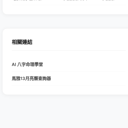
相關連結
AI 八字命理學堂
馬雅13月亮曆查詢器