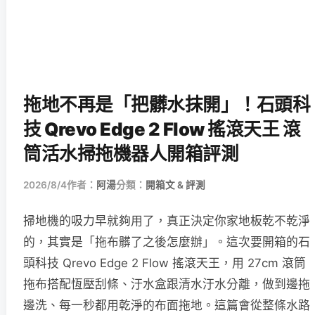
拖地不再是「把髒水抹開」！石頭科
技 Qrevo Edge 2 Flow 搖滾天王 滾
筒活水掃拖機器人開箱評測
2026/8/4
作者：
阿湯
分類：
開箱文 & 評測
掃地機的吸力早就夠用了，真正決定你家地板乾不乾淨
的，其實是「拖布髒了之後怎麼辦」。這次要開箱的石
頭科技 Qrevo Edge 2 Flow 搖滾天王，用 27cm 滾筒
拖布搭配恆壓刮條、汙水盒跟清水汙水分離，做到邊拖
邊洗、每一秒都用乾淨的布面拖地。這篇會從整條水路