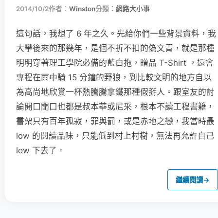
2014/10/2
作者：
Winston
分類：
網路大小事
這句話，我想了 6 年之久。先給你們一些背景資料，我
大學後來的那幾年，是個不折不扣的偽文青，就是那種
明明穿著理工學院必備的藍白拖，贈品 T-Shirt ，還會
專程在雨中騎 15 分鐘的野狼，到比較文明的地方自以
為高尚地欣賞一杯熱騰騰拿鐵那種假掰人。跟室友的討
論開口閉口也都是叔本華或尼采，根本不讀工程書籍，
書架只有百年孤寂，罪與罰，或是赤地之戀，我當時最
low 的閱讀品味，只能低到村上村樹，無法再允許自己
low 下去了。
繼續閱讀
→