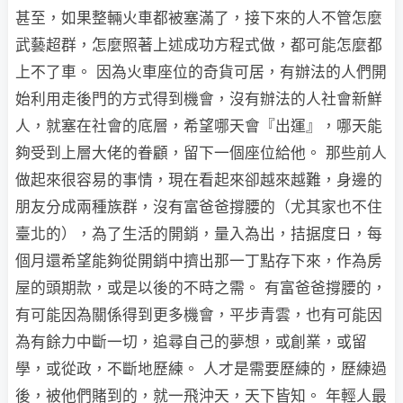
甚至，如果整輛火車都被塞滿了，接下來的人不管怎麼
武藝超群，怎麼照著上述成功方程式做，都可能怎麼都
上不了車。 因為火車座位的奇貨可居，有辦法的人們開
始利用走後門的方式得到機會，沒有辦法的人社會新鮮
人，就塞在社會的底層，希望哪天會『出運』，哪天能
夠受到上層大佬的眷顧，留下一個座位給他。 那些前人
做起來很容易的事情，現在看起來卻越來越難，身邊的
朋友分成兩種族群，沒有富爸爸撐腰的（尤其家也不住
臺北的），為了生活的開銷，量入為出，拮据度日，每
個月還希望能夠從開銷中擠出那一丁點存下來，作為房
屋的頭期款，或是以後的不時之需。 有富爸爸撐腰的，
有可能因為關係得到更多機會，平步青雲，也有可能因
為有餘力中斷一切，追尋自己的夢想，或創業，或留
學，或從政，不斷地歷練。 人才是需要歷練的，歷練過
後，被他們賭到的，就一飛沖天，天下皆知。 年輕人最