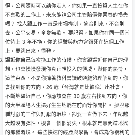
得，公司隨時可以請你走人，你如果一直投資人生在你
不喜歡的工作上，未來能請公司主管賠償你青春的損失
嗎？ 找人跟工作一直是市場機制，適合則來，不合則
去，公平交易，童叟無欺。 要記得，如果你在同一個崗
位待上 3 年不換，你的經驗與能力會鎖死在這個工作
上，要跳出來，很難。
逼近你自己
每次換工作的時候，你會跟逼近你自己的理
想，也會慢慢發現你真正想投入的領域，與你的熱情，
這些東西，不是你捧著教科書讀破頭能夠理解到的，你
會找到你的方向。26 歲（台灣就是比較晚）出社會，
不斷地逼近自己，你應該會在 30 歲左右找到方向，你
的大半職場人生還好生生地躺在前面等你開拓。 擺脫那
種討厭的工作與討厭的環境，卻要一直做下去，年紀越
大越沒有彈性，機會一個個消失，根本就是無間道地獄
的那種窘境。 這些快速的經歷與學習，會成為你複利的