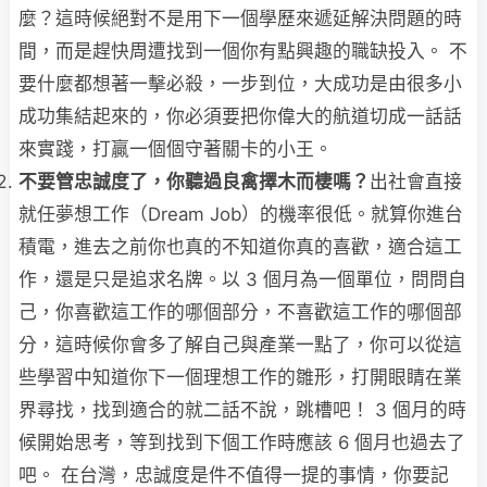
麼？這時候絕對不是用下一個學歷來遞延解決問題的時
間，而是趕快周遭找到一個你有點興趣的職缺投入。 不
要什麼都想著一擊必殺，一步到位，大成功是由很多小
成功集結起來的，你必須要把你偉大的航道切成一話話
來實踐，打贏一個個守著關卡的小王。
不要管忠誠度了，你聽過良禽擇木而棲嗎？
出社會直接
就任夢想工作（Dream Job）的機率很低。就算你進台
積電，進去之前你也真的不知道你真的喜歡，適合這工
作，還是只是追求名牌。以 3 個月為一個單位，問問自
己，你喜歡這工作的哪個部分，不喜歡這工作的哪個部
分，這時候你會多了解自己與產業一點了，你可以從這
些學習中知道你下一個理想工作的雛形，打開眼睛在業
界尋找，找到適合的就二話不說，跳槽吧！ 3 個月的時
候開始思考，等到找到下個工作時應該 6 個月也過去了
吧。 在台灣，忠誠度是件不值得一提的事情，你要記