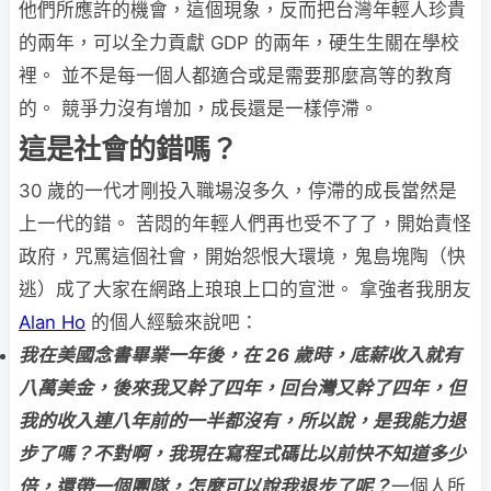
他們所應許的機會，這個現象，反而把台灣年輕人珍貴
的兩年，可以全力貢獻 GDP 的兩年，硬生生關在學校
裡。 並不是每一個人都適合或是需要那麼高等的教育
的。 競爭力沒有增加，成長還是一樣停滯。
這是社會的錯嗎？
30 歲的一代才剛投入職場沒多久，停滯的成長當然是
上一代的錯。 苦悶的年輕人們再也受不了了，開始責怪
政府，咒罵這個社會，開始怨恨大環境，鬼島塊陶（快
逃）成了大家在網路上琅琅上口的宣泄。 拿強者我朋友
Alan Ho
的個人經驗來說吧：
我在美國念書畢業一年後，在 26 歲時，底薪收入就有
八萬美金，後來我又幹了四年，回台灣又幹了四年，但
我的收入連八年前的一半都沒有，所以說，是我能力退
步了嗎？不對啊，我現在寫程式碼比以前快不知道多少
倍，還帶一個團隊，怎麼可以說我退步了呢？
一個人所