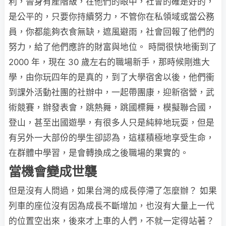
利，晉身有產階級，在他們的眼中，社會的確是好的，
是公平的，只要你持續努力，不管你在私領域或當公務
員，你都能夠衣食無缺，遮風避雨，社會回報了他們的
努力，給了他們應許的財富與地位。 時間很快地衝到了
2000 年，現在 30 歲左右的職場新手，那時候剛進大
學，由你玩四年的是真的，到了大學宿舍以後，他們衝
到課外活動社團的社辦中，一起帶團康，迎新宿營，武
術競賽，辦發表會，跳熱舞，跳國標舞，模擬聯合國，
登山，甚至出國遊學，有很多人只是純粹地玩耍，但是
有另外一大部份的學生卻認為，這樣積極地享受生命，
在群體中學習，是會轉換成之後職場的果實的。
當機會變成世襲
但是沒有人問過，如果台灣的成長停滯了怎麼辦？ 如果
列車的座位沒有因為成長不斷增加，也沒有大量上一代
的位置空出來，後來才上車的人們，不就一定得站著？