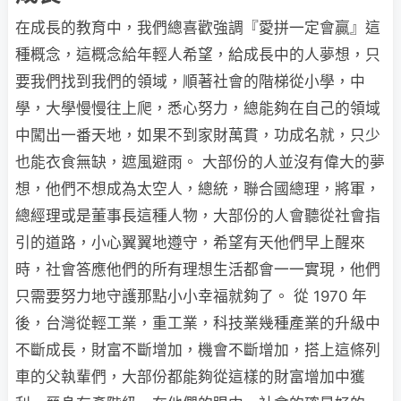
在成長的教育中，我們總喜歡強調『愛拼一定會贏』這
種概念，這概念給年輕人希望，給成長中的人夢想，只
要我們找到我們的領域，順著社會的階梯從小學，中
學，大學慢慢往上爬，悉心努力，總能夠在自己的領域
中闖出一番天地，如果不到家財萬貫，功成名就，只少
也能衣食無缺，遮風避雨。 大部份的人並沒有偉大的夢
想，他們不想成為太空人，總統，聯合國總理，將軍，
總經理或是董事長這種人物，大部份的人會聽從社會指
引的道路，小心翼翼地遵守，希望有天他們早上醒來
時，社會答應他們的所有理想生活都會一一實現，他們
只需要努力地守護那點小小幸福就夠了。 從 1970 年
後，台灣從輕工業，重工業，科技業幾種產業的升級中
不斷成長，財富不斷增加，機會不斷增加，搭上這條列
車的父執輩們，大部份都能夠從這樣的財富增加中獲