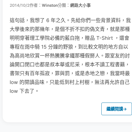
2014/10/2
作者：
Winston
分類：
網路大小事
這句話，我想了 6 年之久。先給你們一些背景資料，我
大學後來的那幾年，是個不折不扣的偽文青，就是那種
明明穿著理工學院必備的藍白拖，贈品 T-Shirt ，還會
專程在雨中騎 15 分鐘的野狼，到比較文明的地方自以
為高尚地欣賞一杯熱騰騰拿鐵那種假掰人。跟室友的討
論開口閉口也都是叔本華或尼采，根本不讀工程書籍，
書架只有百年孤寂，罪與罰，或是赤地之戀，我當時最
low 的閱讀品味，只能低到村上村樹，無法再允許自己
low 下去了。
繼續閱讀
→