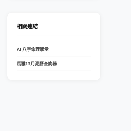
相關連結
AI 八字命理學堂
馬雅13月亮曆查詢器