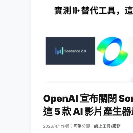
OpenAI 宣布關閉 S
這 5 款 AI 影片產
2026/4/1
作者：
阿湯
分類：
線上工具/服務