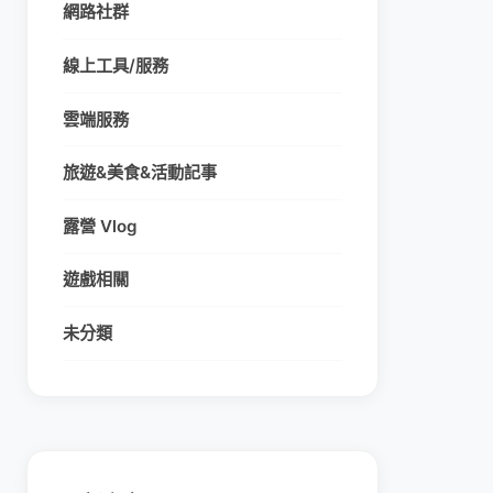
網路社群
線上工具/服務
雲端服務
旅遊&美食&活動記事
露營 Vlog
遊戲相關
未分類