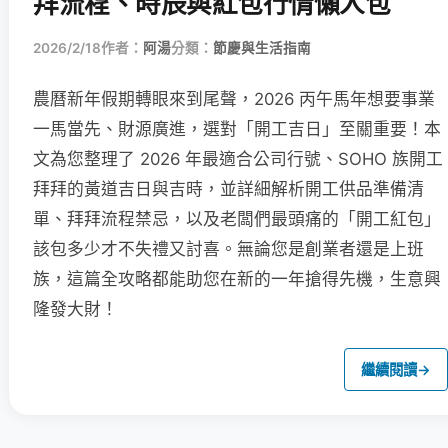
拜流程、時辰與紅包行情懶人包
2026/2/18
作者：
阿湯
分類：
節慶與生活指南
農曆新年假期轉眼來到尾聲，2026 丙午馬年想要事業
一馬當先、財源廣進，選對「開工吉日」至關重要！本
文為您整理了 2026 年最適合公司行號、SOHO 族開工
拜拜的黃道吉日與吉時，並詳細解析開工供品準備清
單、拜拜流程禁忌，以及老闆們最頭痛的「開工紅包」
該包多少才不失禮又討喜。無論您是創業者還是上班
族，這篇全攻略都能助您在新的一年搶得先機，生意興
隆發大財！
繼續閱讀
→