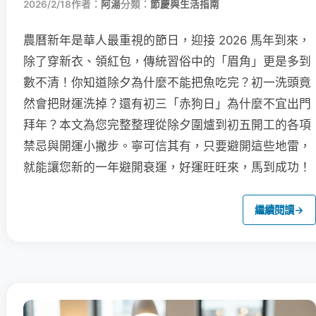
2026/2/18
作者：
阿湯
分類：
節慶與生活指南
農曆新年是華人最重視的節日，迎接 2026 馬年到來，
除了穿新衣、領紅包，傳統習俗中的「眉角」更是多到
數不清！你知道除夕為什麼不能把魚吃完？初一洗頭竟
然會把財運洗掉？還有初三「赤狗日」為什麼不宜出門
拜年？本文為您完整整理從除夕圍爐到初五開工的各項
禁忌與開運小撇步。寧可信其有，只要避開這些地雷，
就能讓您新的一年避開衰運，好運旺旺來，馬到成功！
繼續閱讀
→