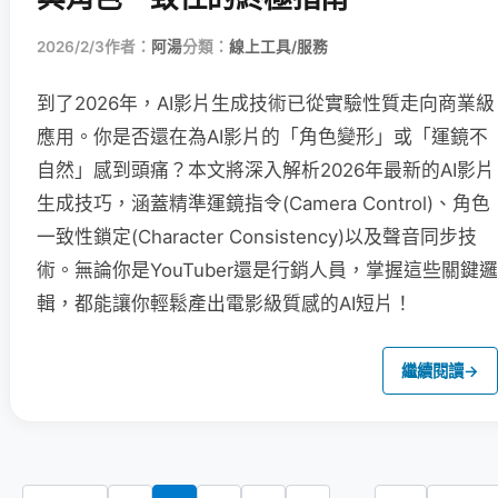
2026/2/3
作者：
阿湯
分類：
線上工具/服務
到了2026年，AI影片生成技術已從實驗性質走向商業級
應用。你是否還在為AI影片的「角色變形」或「運鏡不
自然」感到頭痛？本文將深入解析2026年最新的AI影片
生成技巧，涵蓋精準運鏡指令(Camera Control)、角色
一致性鎖定(Character Consistency)以及聲音同步技
術。無論你是YouTuber還是行銷人員，掌握這些關鍵邏
輯，都能讓你輕鬆產出電影級質感的AI短片！
繼續閱讀
→