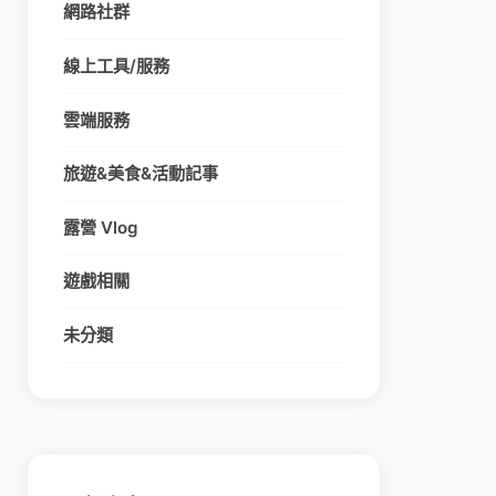
網路社群
線上工具/服務
雲端服務
旅遊&美食&活動記事
露營 Vlog
遊戲相關
未分類