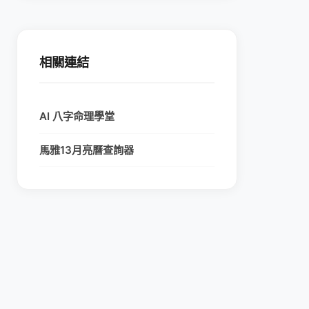
相關連結
AI 八字命理學堂
馬雅13月亮曆查詢器