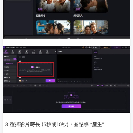
3.選擇影片時長 (5秒或10秒)，並點擊 “產生”