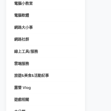
電腦小教室
電腦軟體
網路大小事
網路社群
線上工具/服務
雲端服務
旅遊&美食&活動記事
露營 Vlog
遊戲相關