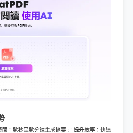
​
時間​
​：數秒至數分鐘生成摘要 ✅ ​
​提升效率​
​：快速