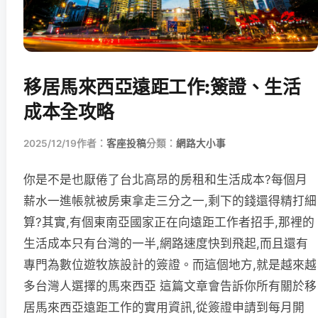
移居馬來西亞遠距工作:簽證、生活
成本全攻略
2025/12/19
作者：
客座投稿
分類：
網路大小事
你是不是也厭倦了台北高昂的房租和生活成本?每個月
薪水一進帳就被房東拿走三分之一,剩下的錢還得精打細
算?其實,有個東南亞國家正在向遠距工作者招手,那裡的
生活成本只有台灣的一半,網路速度快到飛起,而且還有
專門為數位遊牧族設計的簽證。而這個地方,就是越來越
多台灣人選擇的馬來西亞 這篇文章會告訴你所有關於移
居馬來西亞遠距工作的實用資訊,從簽證申請到每月開