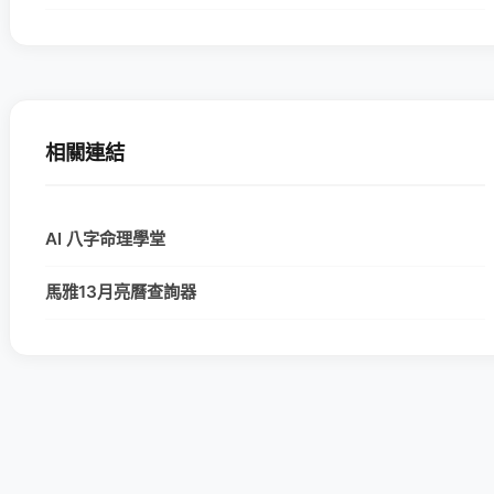
相關連結
AI 八字命理學堂
馬雅13月亮曆查詢器