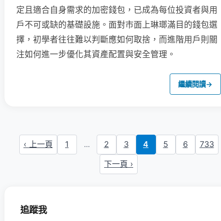
定且適合自身需求的加密錢包，已成為每位投資者與用
戶不可或缺的基礎設施。面對市面上琳瑯滿目的錢包選
擇，初學者往往難以判斷應如何取捨，而進階用戶則關
注如何進一步優化其資產配置與安全管理。
繼續閱讀
→
‹ 上一頁
1
...
2
3
4
5
6
733
下一頁 ›
追蹤我