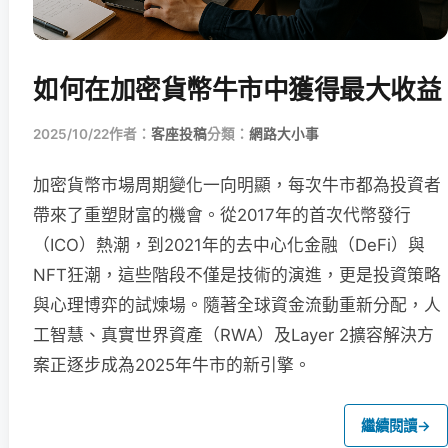
如何在加密貨幣牛市中獲得最大收益
2025/10/22
作者：
客座投稿
分類：
網路大小事
加密貨幣市場周期變化一向明顯，每次牛市都為投資者
帶來了重塑財富的機會。從2017年的首次代幣發行
（ICO）熱潮，到2021年的去中心化金融（DeFi）與
NFT狂潮，這些階段不僅是技術的演進，更是投資策略
與心理博弈的試煉場。隨著全球資金流動重新分配，人
工智慧、真實世界資產（RWA）及Layer 2擴容解決方
案正逐步成為2025年牛市的新引擎。
繼續閱讀
→