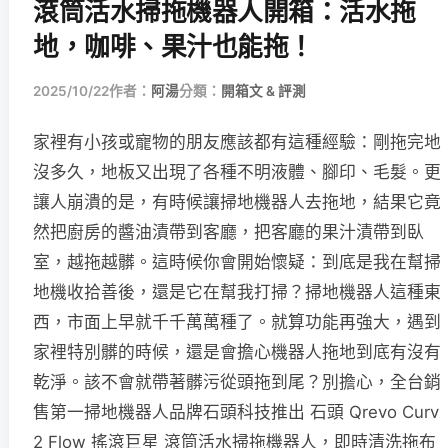
滾筒活水掃拖機器人開箱：活水拖
地，咖啡、果汁也能拖！
2025/10/22
作者：
阿湯
分類：
開箱文 & 評測
家裡有小孩或寵物的朋友應該都有這種經驗：剛拖完地
沒多久，地板又出現了各種不明液體、腳印、毛髮。更
讓人崩潰的是，有時候讓掃地機器人去拖地，結果它竟
然把廚房的醬油漬帶到客廳，把客廳的果汁漬帶到臥
室，越拖越髒。這時候你會開始懷疑：到底是我在幫掃
地機收拾善後，還是它在幫我打掃？掃地機器人這種東
西，市面上早就千千萬萬種了。就算功能再強大，遇到
家裡特別髒的時候，還是會擔心機器人拖地到底有沒有
乾淨。該不會就帶著髒污從頭拖到尾？別擔心，全台銷
售第一掃地機器人品牌石頭科技推出 石頭 Qrevo Curv
2 Flow 搖滾巨星 滾筒活水掃拖機器人，即時清洗拖布