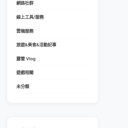
網路社群
線上工具/服務
雲端服務
旅遊&美食&活動記事
露營 Vlog
遊戲相關
未分類