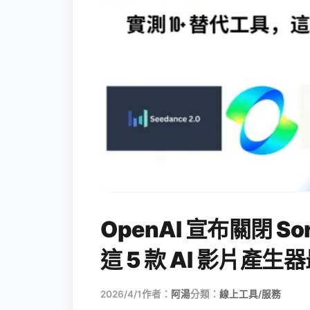
OpenAI 宣布關閉 S
這 5 款 AI 影片產
2026/4/1
作者：
阿湯
分類：
線上工具/服務