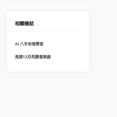
相關連結
AI 八字命理學堂
馬雅13月亮曆查詢器