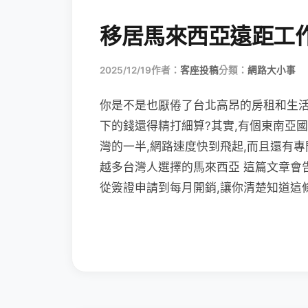
移居馬來西亞遠距工
2025/12/19
作者：
客座投稿
分類：
網路大小事
你是不是也厭倦了台北高昂的房租和生活
下的錢還得精打細算?其實,有個東南亞
灣的一半,網路速度快到飛起,而且還有
越多台灣人選擇的馬來西亞 這篇文章會
從簽證申請到每月開銷,讓你清楚知道這