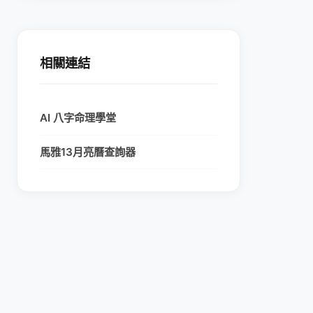
相關連結
AI 八字命理學堂
馬雅13月亮曆查詢器