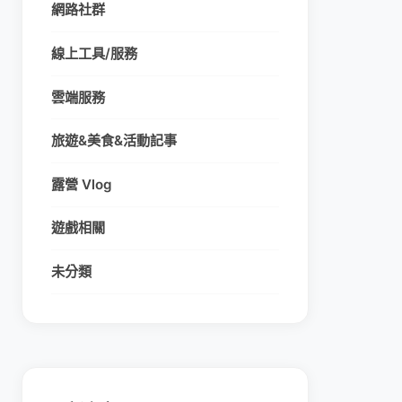
網路社群
線上工具/服務
雲端服務
旅遊&美食&活動記事
露營 Vlog
遊戲相關
未分類