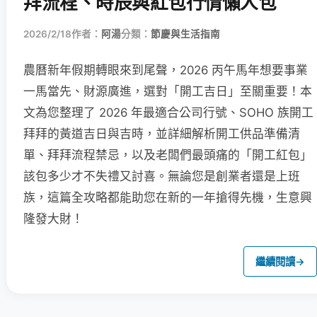
拜流程、時辰與紅包行情懶人包
2026/2/18
作者：
阿湯
分類：
節慶與生活指南
農曆新年假期轉眼來到尾聲，2026 丙午馬年想要事業
一馬當先、財源廣進，選對「開工吉日」至關重要！本
文為您整理了 2026 年最適合公司行號、SOHO 族開工
拜拜的黃道吉日與吉時，並詳細解析開工供品準備清
單、拜拜流程禁忌，以及老闆們最頭痛的「開工紅包」
該包多少才不失禮又討喜。無論您是創業者還是上班
族，這篇全攻略都能助您在新的一年搶得先機，生意興
隆發大財！
繼續閱讀
→