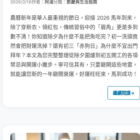
2026/2/18
作者：
阿湯
分類：
節慶與生活指南
農曆新年是華人最重視的節日，迎接 2026 馬年到來，
除了穿新衣、領紅包，傳統習俗中的「眉角」更是多到
數不清！你知道除夕為什麼不能把魚吃完？初一洗頭竟
然會把財運洗掉？還有初三「赤狗日」為什麼不宜出門
拜年？本文為您完整整理從除夕圍爐到初五開工的各項
禁忌與開運小撇步。寧可信其有，只要避開這些地雷，
就能讓您新的一年避開衰運，好運旺旺來，馬到成功！
繼續閱讀
→