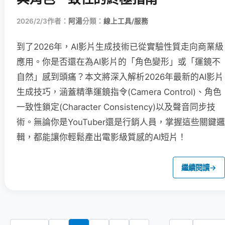
2026/2/3
作者：
阿湯
分類：
線上工具/服務
到了2026年，AI影片生成技術已從實驗性質走向商業級
應用。你是否還在為AI影片的「角色變形」或「運鏡不
自然」感到頭痛？本文將深入解析2026年最新的AI影片
生成技巧，涵蓋精準運鏡指令(Camera Control)、角色
一致性鎖定(Character Consistency)以及聲音同步技
術。無論你是YouTuber還是行銷人員，掌握這些關鍵邏
輯，都能讓你輕鬆產出電影級質感的AI短片！
繼續閱讀
→