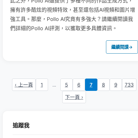
此之外，Pollo AI還提供了多種不同的作品生成方式，
擁有許多酷炫的視頻特效，甚至還包括AI視頻和圖片增
強工具。那麼，Pollo AI究竟有多強大？請繼續閱讀我
們詳細的Pollo AI評測，以獲取更多具體資訊。
繼續閱讀
→
‹ 上一頁
1
...
5
6
7
8
9
733
下一頁 ›
追蹤我