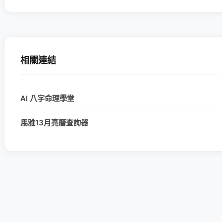
相關連結
AI 八字命理學堂
馬雅13月亮曆查詢器