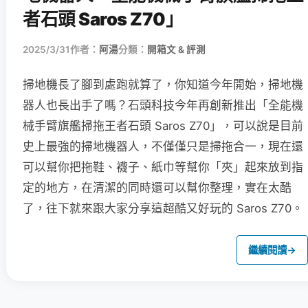
者石頭 Saros Z70」
2025/3/31
作者：
阿湯
分類：
開箱文 & 評測
掃地機長了腳到處跑就算了，你知道今年開始，掃地機
器人也長出手了嗎？石頭科技今年再創新推出「全能機
械手臂旗艦掃拖王者石頭 Saros Z70」，可以說是目前
史上最強的掃地機器人，不僅僅只是掃拖合一，現在還
可以幫你把拖鞋、襪子、紙巾等幫你「夾」起來放到指
定的地方，在清潔的同時還可以幫你整理，實在太酷
了，往下就來跟大家分享這超酷又好玩的 Saros Z70。
繼續閱讀
→