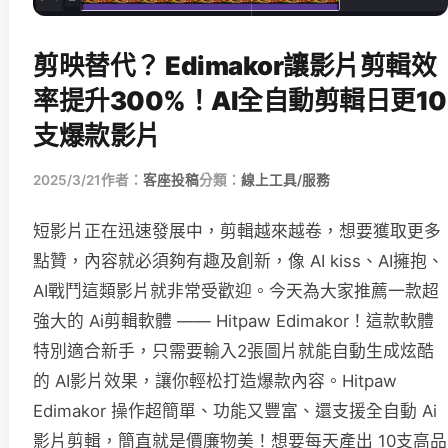
剪映替代？ Edimakor讓影片剪輯效
率提升300%！AI全自動剪輯日更10
支爆款影片
2025/3/21
作者：
客座投稿
分類：
線上工具/服務
短影片正在迅速發展中，剪輯越來越卷，想要獲取更多
點贊，內容就必須夠有趣及創新，像 AI kiss、AI擁抱、
AI戰鬥這類影片就非常受歡迎。今天為大家推薦一款超
強大的 Ai剪輯軟體 —— Hitpaw Edimakor！這款軟體
特別適合新手，只需要輸入2張圖片就能自動生成炫酷
的 AI影片效果，讓你輕松打造爆款內容。Hitpaw
Edimakor 操作超簡單、功能又豐富、還支援全自動 Ai
影片剪輯，簡直就是價廉物美！想要每天產出 10支高品