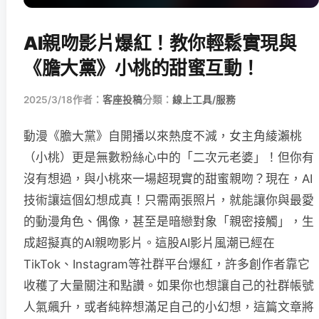
AI親吻影片爆紅！教你輕鬆實現與
《膽大黨》小桃的甜蜜互動！
2025/3/18
作者：
客座投稿
分類：
線上工具/服務
動漫《膽大黨》自開播以來熱度不減，女主角綾瀨桃
（小桃）更是無數粉絲心中的「二次元老婆」！但你有
沒有想過，與小桃來一場超現實的甜蜜親吻？現在，AI
技術讓這個幻想成真！只需兩張照片，就能讓你與最愛
的動漫角色、偶像，甚至是暗戀對象「親密接觸」，生
成超擬真的AI親吻影片。這股AI影片風潮已經在
TikTok、Instagram等社群平台爆紅，許多創作者靠它
收穫了大量關注和點讚。如果你也想讓自己的社群帳號
人氣飆升，或者純粹想滿足自己的小幻想，這篇文章將