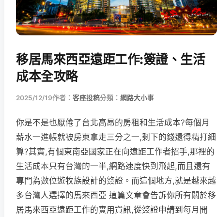
移居馬來西亞遠距工作:簽證、生活
成本全攻略
2025/12/19
作者：
客座投稿
分類：
網路大小事
你是不是也厭倦了台北高昂的房租和生活成本?每個月
薪水一進帳就被房東拿走三分之一,剩下的錢還得精打細
算?其實,有個東南亞國家正在向遠距工作者招手,那裡的
生活成本只有台灣的一半,網路速度快到飛起,而且還有
專門為數位遊牧族設計的簽證。而這個地方,就是越來越
多台灣人選擇的馬來西亞 這篇文章會告訴你所有關於移
居馬來西亞遠距工作的實用資訊,從簽證申請到每月開