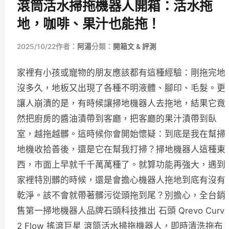
滾筒活水掃拖機器人開箱：活水拖
地，咖啡、果汁也能拖！
2025/10/22
作者：
阿湯
分類：
開箱文 & 評測
家裡有小孩或寵物的朋友應該都有這種經驗：剛拖完地
沒多久，地板又出現了各種不明液體、腳印、毛髮。更
讓人崩潰的是，有時候讓掃地機器人去拖地，結果它竟
然把廚房的醬油漬帶到客廳，把客廳的果汁漬帶到臥
室，越拖越髒。這時候你會開始懷疑：到底是我在幫掃
地機收拾善後，還是它在幫我打掃？掃地機器人這種東
西，市面上早就千千萬萬種了。就算功能再強大，遇到
家裡特別髒的時候，還是會擔心機器人拖地到底有沒有
乾淨。該不會就帶著髒污從頭拖到尾？別擔心，全台銷
售第一掃地機器人品牌石頭科技推出 石頭 Qrevo Curv
2 Flow 搖滾巨星 滾筒活水掃拖機器人，即時清洗拖布