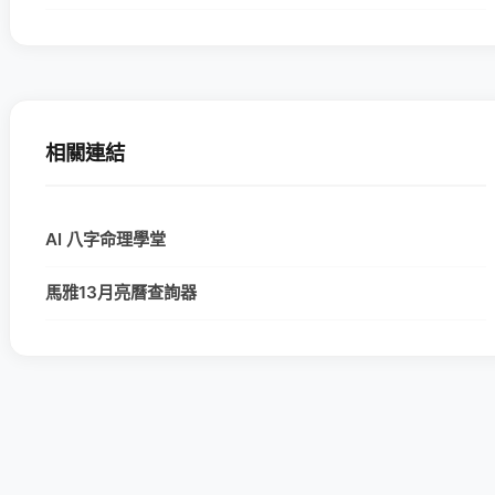
相關連結
AI 八字命理學堂
馬雅13月亮曆查詢器