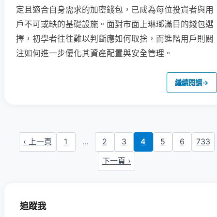
定且適合自身需求的加密錢包，已成為每位投資者與用
戶不可或缺的基礎設施。面對市面上琳瑯滿目的錢包選
擇，初學者往往難以判斷應如何取捨，而進階用戶則關
注如何進一步優化其資產配置與安全管理。
繼續閱讀
→
‹ 上一頁
1
...
2
3
4
5
6
733
下一頁 ›
追蹤我