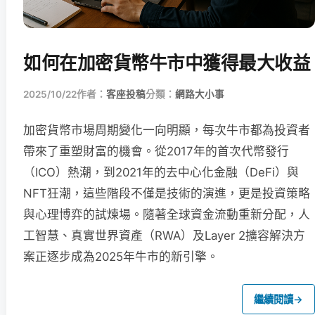
如何在加密貨幣牛市中獲得最大收益
2025/10/22
作者：
客座投稿
分類：
網路大小事
加密貨幣市場周期變化一向明顯，每次牛市都為投資者
帶來了重塑財富的機會。從2017年的首次代幣發行
（ICO）熱潮，到2021年的去中心化金融（DeFi）與
NFT狂潮，這些階段不僅是技術的演進，更是投資策略
與心理博弈的試煉場。隨著全球資金流動重新分配，人
工智慧、真實世界資產（RWA）及Layer 2擴容解決方
案正逐步成為2025年牛市的新引擎。
繼續閱讀
→