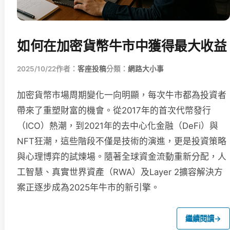
如何在加密貨幣牛市中獲得最大收益
2025/10/22
作者：
客座投稿
分類：
網路大小事
加密貨幣市場周期變化一向明顯，每次牛市都為投資者
帶來了重塑財富的機會。從2017年的首次代幣發行
（ICO）熱潮，到2021年的去中心化金融（DeFi）與
NFT狂潮，這些階段不僅是技術的演進，更是投資策略
與心理博弈的試煉場。隨著全球資金流動重新分配，人
工智慧、真實世界資產（RWA）及Layer 2擴容解決方
案正逐步成為2025年牛市的新引擎。
繼續閱讀
→