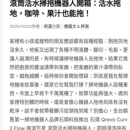
滾筒活水掃拖機器人開箱：活水拖
地，咖啡、果汁也能拖！
2025/10/22
作者：
阿湯
分類：
開箱文 & 評測
家裡有小孩或寵物的朋友應該都有這種經驗：剛拖完地
沒多久，地板又出現了各種不明液體、腳印、毛髮。更
讓人崩潰的是，有時候讓掃地機器人去拖地，結果它竟
然把廚房的醬油漬帶到客廳，把客廳的果汁漬帶到臥
室，越拖越髒。這時候你會開始懷疑：到底是我在幫掃
地機收拾善後，還是它在幫我打掃？掃地機器人這種東
西，市面上早就千千萬萬種了。就算功能再強大，遇到
家裡特別髒的時候，還是會擔心機器人拖地到底有沒有
乾淨。該不會就帶著髒污從頭拖到尾？別擔心，全台銷
售第一掃地機器人品牌石頭科技推出 石頭 Qrevo Curv
2 Flow 搖滾巨星 滾筒活水掃拖機器人，即時清洗拖布