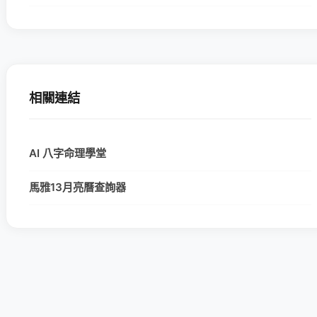
相關連結
AI 八字命理學堂
馬雅13月亮曆查詢器