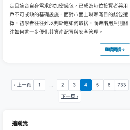
定且適合自身需求的加密錢包，已成為每位投資者與用
戶不可或缺的基礎設施。面對市面上琳瑯滿目的錢包選
擇，初學者往往難以判斷應如何取捨，而進階用戶則關
注如何進一步優化其資產配置與安全管理。
繼續閱讀
→
‹ 上一頁
1
...
2
3
4
5
6
733
下一頁 ›
追蹤我