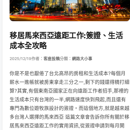
移居馬來西亞遠距工作:簽證、生活
成本全攻略
2025/12/19
作者：
客座投稿
分類：
網路大小事
你是不是也厭倦了台北高昂的房租和生活成本?每個月
薪水一進帳就被房東拿走三分之一,剩下的錢還得精打細
算?其實,有個東南亞國家正在向遠距工作者招手,那裡的
生活成本只有台灣的一半,網路速度快到飛起,而且還有
專門為數位遊牧族設計的簽證。而這個地方,就是越來越
多台灣人選擇的馬來西亞 這篇文章會告訴你所有關於移
居馬來西亞遠距工作的實用資訊,從簽證申請到每月開