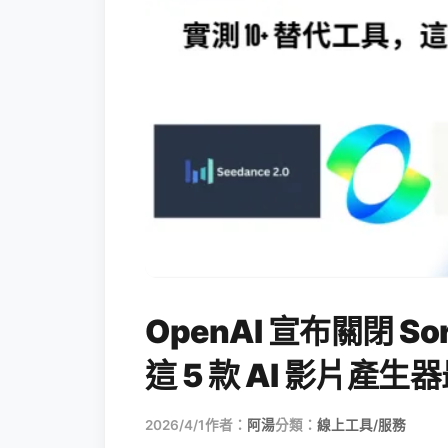
OpenAI 宣布關閉 S
這 5 款 AI 影片產
2026/4/1
作者：
阿湯
分類：
線上工具/服務