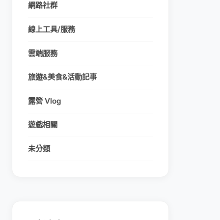
網路社群
線上工具/服務
雲端服務
旅遊&美食&活動記事
露營 Vlog
遊戲相關
未分類