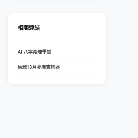
相關連結
AI 八字命理學堂
馬雅13月亮曆查詢器