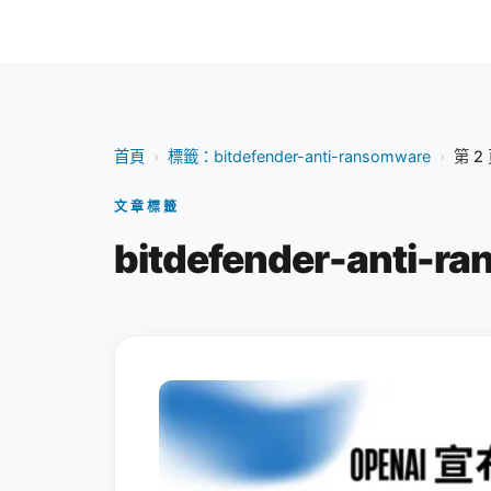
首頁
›
標籤：bitdefender-anti-ransomware
›
第 2
文章標籤
bitdefender-anti-r