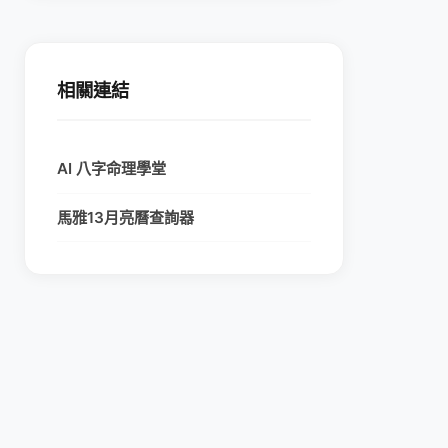
相關連結
AI 八字命理學堂
馬雅13月亮曆查詢器