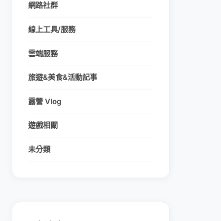
網路社群
線上工具/服務
雲端服務
旅遊&美食&活動記事
露營 Vlog
遊戲相關
未分類