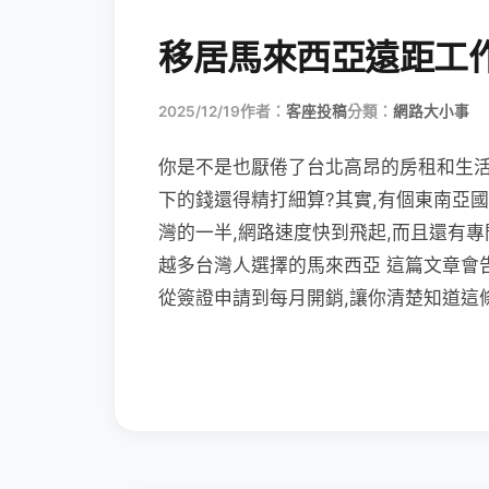
移居馬來西亞遠距工
2025/12/19
作者：
客座投稿
分類：
網路大小事
你是不是也厭倦了台北高昂的房租和生活
下的錢還得精打細算?其實,有個東南亞
灣的一半,網路速度快到飛起,而且還有
越多台灣人選擇的馬來西亞 這篇文章會
從簽證申請到每月開銷,讓你清楚知道這