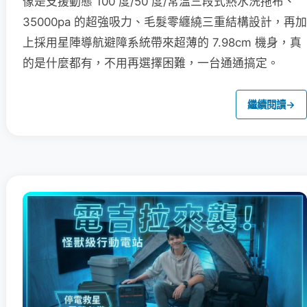
像是支援動態 100 度/50 度/常溫三段式熱水洗拖布、
35000pa 的超強吸力、毛髮零纏繞三重結構設計，再加
上採用星陣導航避障系統帶來超薄的 7.98cm 機身，真
的是什麼都有，不用再選擇困難，一台通通搞定。
繼續閱讀
→