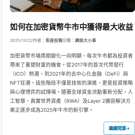
如何在加密貨幣牛市中獲得最大收益
2025/10/22
作者：
客座投稿
分類：
網路大小事
加密貨幣市場周期變化一向明顯，每次牛市都為投資者
帶來了重塑財富的機會。從2017年的首次代幣發行
（ICO）熱潮，到2021年的去中心化金融（DeFi）與
NFT狂潮，這些階段不僅是技術的演進，更是投資策略
與心理博弈的試煉場。隨著全球資金流動重新分配，人
工智慧、真實世界資產（RWA）及Layer 2擴容解決方
案正逐步成為2025年牛市的新引擎。
繼續閱讀
→