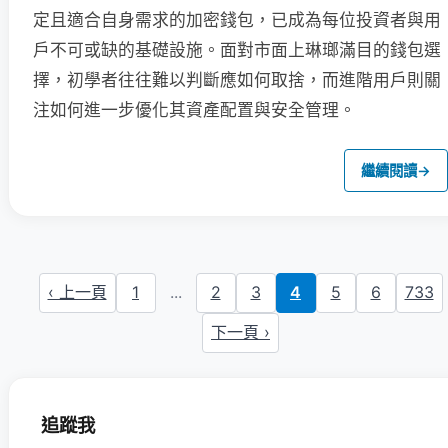
定且適合自身需求的加密錢包，已成為每位投資者與用
戶不可或缺的基礎設施。面對市面上琳瑯滿目的錢包選
擇，初學者往往難以判斷應如何取捨，而進階用戶則關
注如何進一步優化其資產配置與安全管理。
繼續閱讀
→
‹ 上一頁
1
...
2
3
4
5
6
733
下一頁 ›
追蹤我