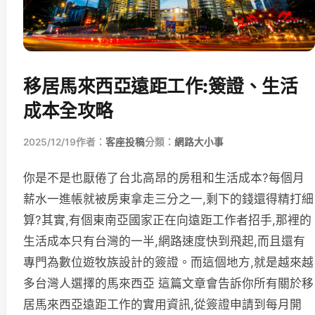
移居馬來西亞遠距工作:簽證、生活
成本全攻略
2025/12/19
作者：
客座投稿
分類：
網路大小事
你是不是也厭倦了台北高昂的房租和生活成本?每個月
薪水一進帳就被房東拿走三分之一,剩下的錢還得精打細
算?其實,有個東南亞國家正在向遠距工作者招手,那裡的
生活成本只有台灣的一半,網路速度快到飛起,而且還有
專門為數位遊牧族設計的簽證。而這個地方,就是越來越
多台灣人選擇的馬來西亞 這篇文章會告訴你所有關於移
居馬來西亞遠距工作的實用資訊,從簽證申請到每月開