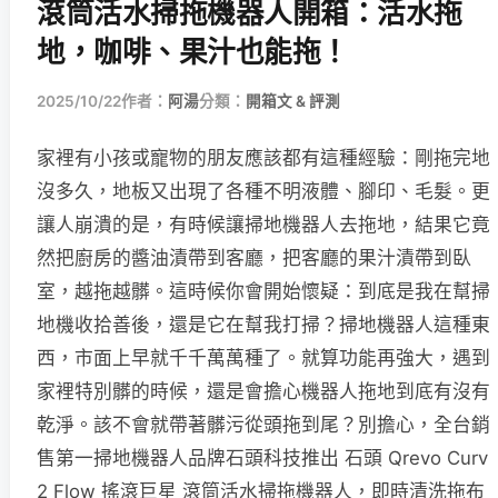
滾筒活水掃拖機器人開箱：活水拖
地，咖啡、果汁也能拖！
2025/10/22
作者：
阿湯
分類：
開箱文 & 評測
家裡有小孩或寵物的朋友應該都有這種經驗：剛拖完地
沒多久，地板又出現了各種不明液體、腳印、毛髮。更
讓人崩潰的是，有時候讓掃地機器人去拖地，結果它竟
然把廚房的醬油漬帶到客廳，把客廳的果汁漬帶到臥
室，越拖越髒。這時候你會開始懷疑：到底是我在幫掃
地機收拾善後，還是它在幫我打掃？掃地機器人這種東
西，市面上早就千千萬萬種了。就算功能再強大，遇到
家裡特別髒的時候，還是會擔心機器人拖地到底有沒有
乾淨。該不會就帶著髒污從頭拖到尾？別擔心，全台銷
售第一掃地機器人品牌石頭科技推出 石頭 Qrevo Curv
2 Flow 搖滾巨星 滾筒活水掃拖機器人，即時清洗拖布