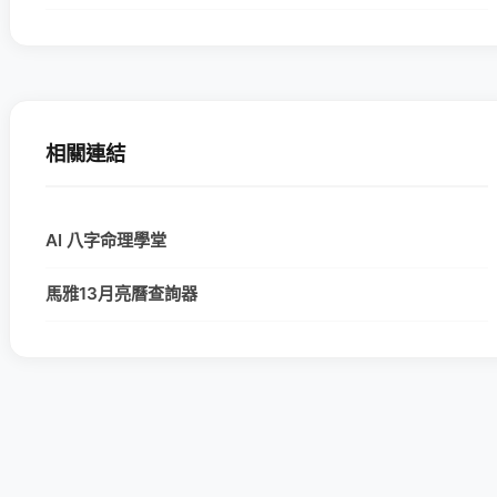
相關連結
AI 八字命理學堂
馬雅13月亮曆查詢器