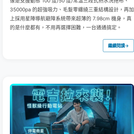
像是支援動態 100 度/50 度/常溫三段式熱水洗拖布、
35000pa 的超強吸力、毛髮零纏繞三重結構設計，再加
上採用星陣導航避障系統帶來超薄的 7.98cm 機身，真
的是什麼都有，不用再選擇困難，一台通通搞定。
繼續閱讀
→