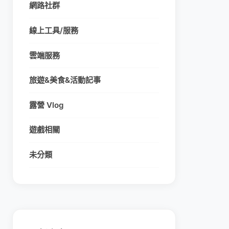
網路社群
線上工具/服務
雲端服務
旅遊&美食&活動記事
露營 Vlog
遊戲相關
未分類