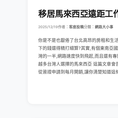
移居馬來西亞遠距工
2025/12/19
作者：
客座投稿
分類：
網路大小事
你是不是也厭倦了台北高昂的房租和生活
下的錢還得精打細算?其實,有個東南亞
灣的一半,網路速度快到飛起,而且還有
越多台灣人選擇的馬來西亞 這篇文章會
從簽證申請到每月開銷,讓你清楚知道這