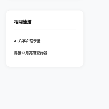
相關連結
AI 八字命理學堂
馬雅13月亮曆查詢器