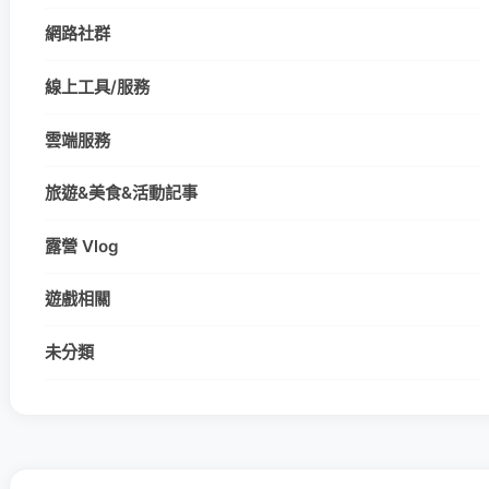
網路社群
線上工具/服務
雲端服務
旅遊&美食&活動記事
露營 Vlog
遊戲相關
未分類