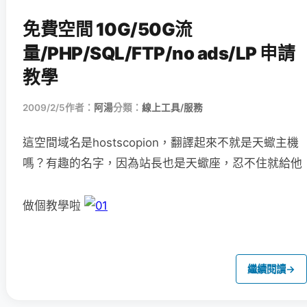
免費空間 10G/50G流
量/PHP/SQL/FTP/no ads/LP 申請
教學
2009/2/5
作者：
阿湯
分類：
線上工具/服務
這空間域名是hostscopion，翻譯起來不就是天蠍主機
嗎？
有趣的名字，因為站長也是天蠍座，忍不住就給他
做個教學啦
繼續閱讀
→