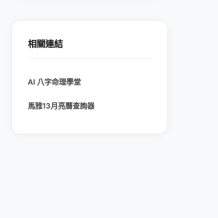
相關連結
AI 八字命理學堂
馬雅13月亮曆查詢器