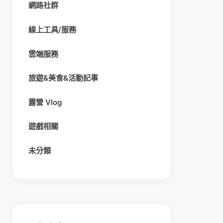
網路社群
線上工具/服務
雲端服務
旅遊&美食&活動記事
露營 Vlog
遊戲相關
未分類