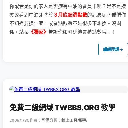
你或者是你的家人是否擁有中油的會員卡呢？
是不是接
獲或看到中油即將於
３月底結清點數
的訊息呢？
偏偏你
不知道要換什麼，或者點數還不是很多不想換。
沒關
係，站長
《獨家》
告訴你如何延續累積點數哦！！
繼續閱讀
→
免費二級網域 TWBBS.ORG 教學
2009/1/30
作者：
阿湯
分類：
線上工具/服務