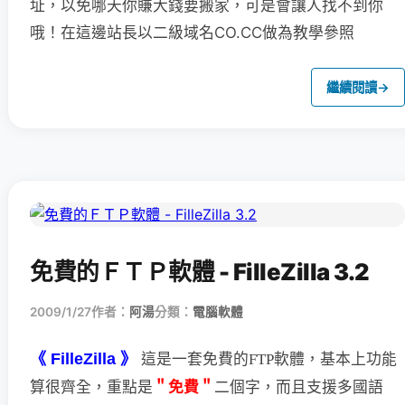
址，以免哪天你賺大錢要搬家，可是會讓人找不到你
哦！在這邊站長以二級域名CO.CC做為教學參照
繼續閱讀
→
免費的ＦＴＰ軟體 - FilleZilla 3.2
2009/1/27
作者：
阿湯
分類：
電腦軟體
《 FilleZilla 》
這是一套免費的FTP軟體，基本上功能
＂免費＂
二個字，
而且支援多國語
算很齊全，重點是