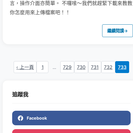
言，操作介面亦簡單。
不囉嗦～我們就趕緊下載來教教
你怎麼用來上傳檔案吧！！
繼續閱讀
→
‹ 上一頁
1
...
729
730
731
732
733
追蹤我
Facebook