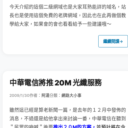
今天介紹的這個二級網域也是大家耳熟能詳的域名，站
長也是使用這個免費的老牌網域，因此也在此再做個教
學給大家，如果會的會也看看給予一些建議哦～
繼續閱讀
→
中華電信將推 20M 光纖服務
2009/1/30
作者：
阿湯
分類：
網路大小事
雖然這已經是算老新聞一篇，是去年的１２月中發佈的
消息，
不過還是給他拿出來討論一番，中華電信在聽到
＂民眾的吶喊＂後要
推出２０M的方案，
並預計將在今