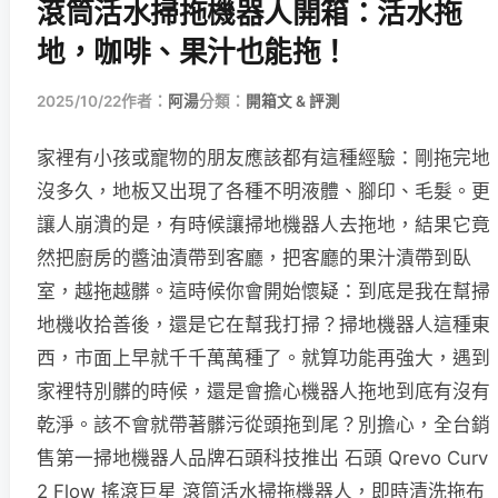
滾筒活水掃拖機器人開箱：活水拖
地，咖啡、果汁也能拖！
2025/10/22
作者：
阿湯
分類：
開箱文 & 評測
家裡有小孩或寵物的朋友應該都有這種經驗：剛拖完地
沒多久，地板又出現了各種不明液體、腳印、毛髮。更
讓人崩潰的是，有時候讓掃地機器人去拖地，結果它竟
然把廚房的醬油漬帶到客廳，把客廳的果汁漬帶到臥
室，越拖越髒。這時候你會開始懷疑：到底是我在幫掃
地機收拾善後，還是它在幫我打掃？掃地機器人這種東
西，市面上早就千千萬萬種了。就算功能再強大，遇到
家裡特別髒的時候，還是會擔心機器人拖地到底有沒有
乾淨。該不會就帶著髒污從頭拖到尾？別擔心，全台銷
售第一掃地機器人品牌石頭科技推出 石頭 Qrevo Curv
2 Flow 搖滾巨星 滾筒活水掃拖機器人，即時清洗拖布