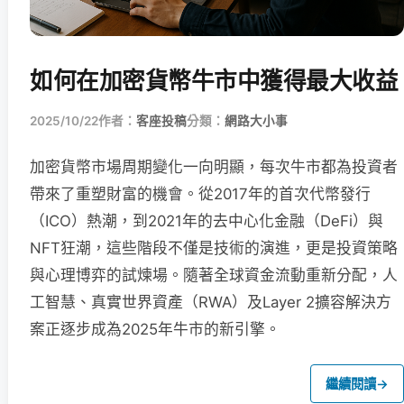
如何在加密貨幣牛市中獲得最大收益
2025/10/22
作者：
客座投稿
分類：
網路大小事
加密貨幣市場周期變化一向明顯，每次牛市都為投資者
帶來了重塑財富的機會。從2017年的首次代幣發行
（ICO）熱潮，到2021年的去中心化金融（DeFi）與
NFT狂潮，這些階段不僅是技術的演進，更是投資策略
與心理博弈的試煉場。隨著全球資金流動重新分配，人
工智慧、真實世界資產（RWA）及Layer 2擴容解決方
案正逐步成為2025年牛市的新引擎。
繼續閱讀
→