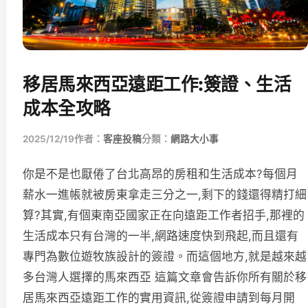
移居馬來西亞遠距工作:簽證、生活
成本全攻略
2025/12/19
作者：
客座投稿
分類：
網路大小事
你是不是也厭倦了台北高昂的房租和生活成本?每個月
薪水一進帳就被房東拿走三分之一,剩下的錢還得精打細
算?其實,有個東南亞國家正在向遠距工作者招手,那裡的
生活成本只有台灣的一半,網路速度快到飛起,而且還有
專門為數位遊牧族設計的簽證。而這個地方,就是越來越
多台灣人選擇的馬來西亞 這篇文章會告訴你所有關於移
居馬來西亞遠距工作的實用資訊,從簽證申請到每月開