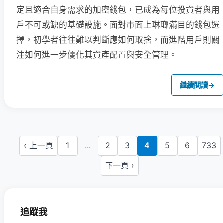
定且適合自身需求的加密錢包，已成為每位投資者與用
戶不可或缺的基礎設施。面對市面上琳瑯滿目的錢包選
擇，初學者往往難以判斷應如何取捨，而進階用戶則關
注如何進一步優化其資產配置與安全管理。
繼續閱讀
→
‹ 上一頁
1
...
2
3
4
5
6
733
下一頁 ›
追蹤我