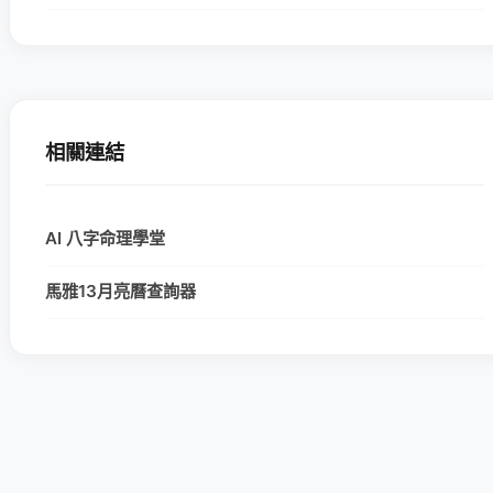
相關連結
AI 八字命理學堂
馬雅13月亮曆查詢器