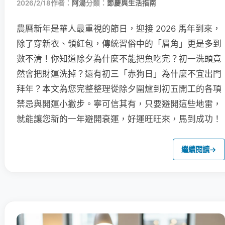
2026/2/18
作者：
阿湯
分類：
節慶與生活指南
農曆新年是華人最重視的節日，迎接 2026 馬年到來，
除了穿新衣、領紅包，傳統習俗中的「眉角」更是多到
數不清！你知道除夕為什麼不能把魚吃完？初一洗頭竟
然會把財運洗掉？還有初三「赤狗日」為什麼不宜出門
拜年？本文為您完整整理從除夕圍爐到初五開工的各項
禁忌與開運小撇步。寧可信其有，只要避開這些地雷，
就能讓您新的一年避開衰運，好運旺旺來，馬到成功！
繼續閱讀
→