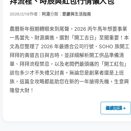
拜流程、時辰與紅包行情懶人包
2026/2/18
作者：
阿湯
分類：
節慶與生活指南
農曆新年假期轉眼來到尾聲，2026 丙午馬年想要事業
一馬當先、財源廣進，選對「開工吉日」至關重要！本
文為您整理了 2026 年最適合公司行號、SOHO 族開工
拜拜的黃道吉日與吉時，並詳細解析開工供品準備清
單、拜拜流程禁忌，以及老闆們最頭痛的「開工紅包」
該包多少才不失禮又討喜。無論您是創業者還是上班
族，這篇全攻略都能助您在新的一年搶得先機，生意興
隆發大財！
繼續閱讀
→