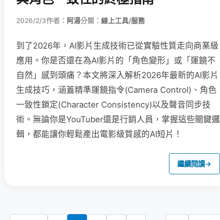
2026/2/3
作者：
阿湯
分類：
線上工具/服務
到了2026年，AI影片生成技術已從實驗性質走向商業級
應用。你是否還在為AI影片的「角色變形」或「運鏡不
自然」感到頭痛？本文將深入解析2026年最新的AI影片
生成技巧，涵蓋精準運鏡指令(Camera Control)、角色
一致性鎖定(Character Consistency)以及聲音同步技
術。無論你是YouTuber還是行銷人員，掌握這些關鍵邏
輯，都能讓你輕鬆產出電影級質感的AI短片！
繼續閱讀
→