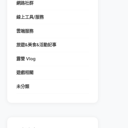
網路社群
線上工具/服務
雲端服務
旅遊&美食&活動記事
露營 Vlog
遊戲相關
未分類