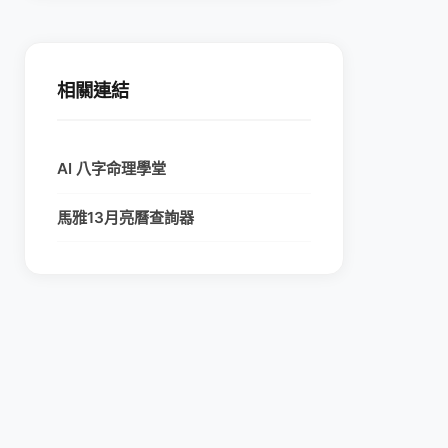
相關連結
AI 八字命理學堂
馬雅13月亮曆查詢器