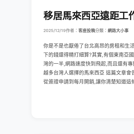
移居馬來西亞遠距工
2025/12/19
作者：
客座投稿
分類：
網路大小事
你是不是也厭倦了台北高昂的房租和生活
下的錢還得精打細算?其實,有個東南亞
灣的一半,網路速度快到飛起,而且還有
越多台灣人選擇的馬來西亞 這篇文章會
從簽證申請到每月開銷,讓你清楚知道這