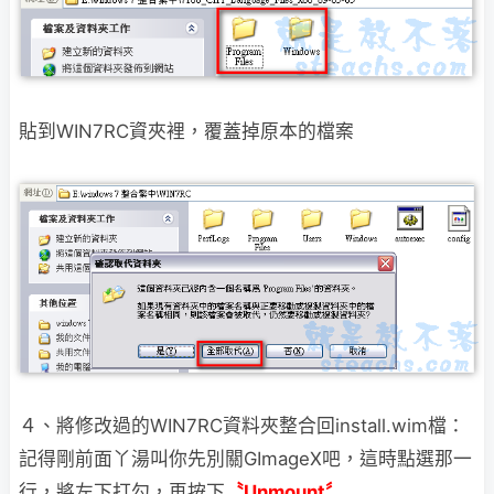
貼到WIN7RC資夾裡，覆蓋掉原本的檔案
４、將修改過的WIN7RC資料夾整合回install.wim檔：
記得剛前面丫湯叫你先別關GImageX吧，這時點選那一
行，將左下打勾，再按下
〝Unmount〞