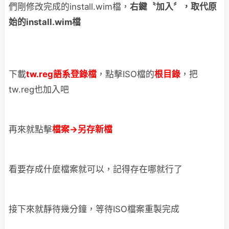
們剛修改完成的install.wim檔，
右鍵〝加入〞，取代原
始的install.wim檔
下載
tw.reg語系登錄檔
，點擊ISO檔的
根目錄
，把
tw.reg也加入吧
再來就點擊
檔案→另存新檔
看要存成什麼檔案就可以，記得存在哪就行了
接下來就靜待幾分鐘，等待ISO檔案重製完成