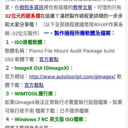
家，在
微剋多資訊
裡也有這樣的
教學文章
，可惜的只有
32位元的語系檔
在這邊丫湯把製作過程更詳細的一步步
和大家分享哦！
（以下全部過程建議使用WinXP作業系
一、製作過程所需軟體及檔案：
統-32位元製作）
１、ISO掛載軟體：
軟體名稱：Pismo File Mount Audit Package build
050 軟體下載：
官方載點
２、ImageX GUI (GImageX)：
官方網站：
http://www.autoitscript.com/gimagex/
軟
體下載：
官方載點
３、WIMTOOL運行庫：
如果GlmageX無法正常執行才需要執行這個檔案，如果
可執行就不用 檔案下載：已不提供檔案
４、Windows 7 RC 英文版 ISO檔案：
檔案下載請參考此篇：