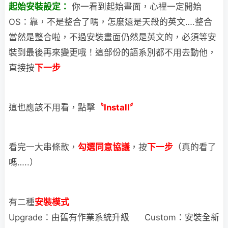
起始安裝設定：
你一看到起始畫面，心裡一定開始
OS：靠，不是整合了嗎，怎麼還是天殺的英文….
整合
當然是整合啦，不過安裝畫面仍然是英文的，必須等安
裝到最後再來變更哦！這部份的語系別都不用去動他，
直接按
下一步
這也應該不用看，點擊
〝Install〞
看完一大串條款，
勾選同意協議
，按
下一步
（真的看了
嗎…..）
有二種
安裝模式
Upgrade：由舊有作業系統升級 Custom：安裝全新