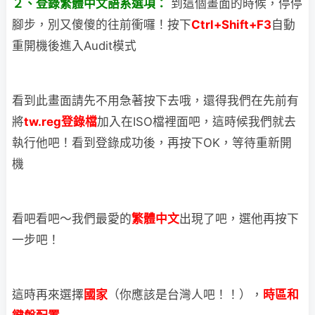
２、登錄繁體中文語系選項：
到這個畫面的時候，停停
腳步，別又傻傻的往前衝囉！
按下
Ctrl+Shift+F3
自動
重開機後進入Audit模式
看到此畫面請先不用急著按下去哦，還得我們在先前有
將
tw.reg登錄檔
加入在ISO檔
裡面吧，這時候我們就去
執行他吧！看到登錄成功後，再按下OK，等待重新開
機
看吧看吧～我們最愛的
繁體中文
出現了吧，選他再按下
一步吧！
這時再來選擇
國家
（你應該是台灣人吧！！），
時區和