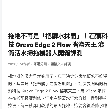
拖地不再是「把髒水抹開」！石頭科
技 Qrevo Edge 2 Flow 搖滾天王 滾
筒活水掃拖機器人開箱評測
2026/8/4
作者：
阿湯
分類：
開箱文 & 評測
掃地機的吸力早就夠用了，真正決定你家地板乾不乾淨
的，其實是「拖布髒了之後怎麼辦」。這次要開箱的石
頭科技 Qrevo Edge 2 Flow 搖滾天王，用 27cm 滾筒
拖布搭配恆壓刮條、汙水盒跟清水汙水分離，做到邊拖
邊洗、每一秒都用乾淨的布面拖地。這篇會從整條水路