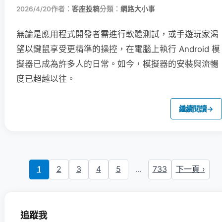
2026/4/20
作者：
客座投稿
分類：
網路大小事
無論是應用程式開發者需進行軟體測試，或手遊玩家渴
望以鍵鼠享受更精準的操控，在電腦上執行 Android 模
擬器已成為許多人的日常。如今，模擬器的安裝與流暢
度已超越以往。
繼續閱讀
→
1
2
3
4
5
...
733
下一頁 ›
追蹤我