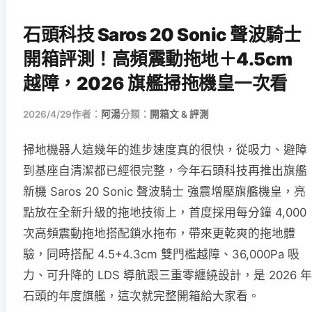
石頭科技 Saros 20 Sonic 聲波騎士
開箱評測！高頻震動拖地＋4.5cm
越障，2026 旗艦掃拖機皇一次看
2026/4/29
作者：
阿湯
分類：
開箱文 & 評測
掃地機器人這幾年的進步速度真的很快，從吸力、避障
到基座自清潔都已經很完整，今年石頭科技再推出旗艦
新機 Saros 20 Sonic 聲波騎士 強震增壓旗艦機皇，亮
點放在全新升級的拖地技術上，首度採用每分鐘 4,000
次高頻震動拖地搭配鎖水拖布，帶來更乾爽的拖地體
驗，同時搭配 4.5+4.3cm 雙門檻越障、36,000Pa 吸
力、可升降的 LDS 導航跟三重零纏繞設計，是 2026 年
石頭的年度旗艦，這次就完整開箱給大家看。