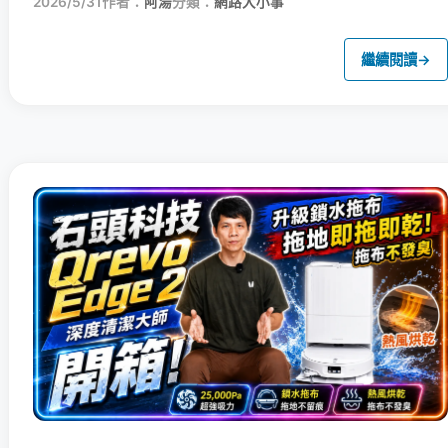
2026/5/31
作者：
阿湯
分類：
網路大小事
繼續閱讀
→