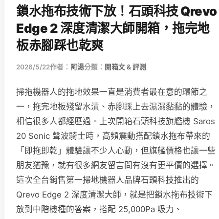
鎖水拖布技術下放！石頭科技 Qrevo
Edge 2 深度清潔大師開箱，拖完地
板赤腳踩也乾爽
2026/5/22
作者：
阿湯
分類：
開箱文 & 評測
掃拖機器人的拖地效果一直是消費者最在意的環節之
一，拖完地板殘留水漬、赤腳踩上去濕濕黏黏的體驗，
相信很多人都經歷過。上次開箱石頭科技旗艦機 Saros
20 Sonic 聲波騎士時，高頻震動搭配鎖水拖布帶來的
「即拖即乾」體驗讓不少人心動，但旗艦價格也讓一些
朋友猶豫，就有很多網友留言問有沒有更平價的選擇。
這次全台銷售第一掃地機器人品牌石頭科技推出的
Qrevo Edge 2 深度清潔大師，就是把鎖水拖布技術下
放到中階機種的答案，搭配 25,000Pa 吸力、