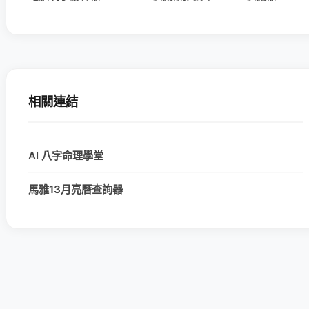
相關連結
AI 八字命理學堂
馬雅13月亮曆查詢器