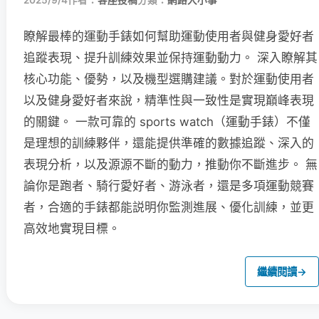
2025/9/4
作者：
客座投稿
分類：
網路大小事
瞭解最棒的運動手錶如何幫助運動使用者與健身愛好者
追蹤表現、提升訓練效果並保持運動動力。 深入瞭解其
核心功能、優勢，以及機型選購建議。對於運動使用者
以及健身愛好者來說，精準性與一致性是實現巔峰表現
的關鍵。 一款可靠的 sports watch（運動手錶）不僅
是理想的訓練夥伴，還能提供準確的數據追蹤、深入的
表現分析，以及源源不斷的動力，推動你不斷進步。 無
論你是跑者、騎行愛好者、游泳者，還是多項運動競賽
者，合適的手錶都能説明你監測進展、優化訓練，並更
高效地實現目標。
繼續閱讀
→