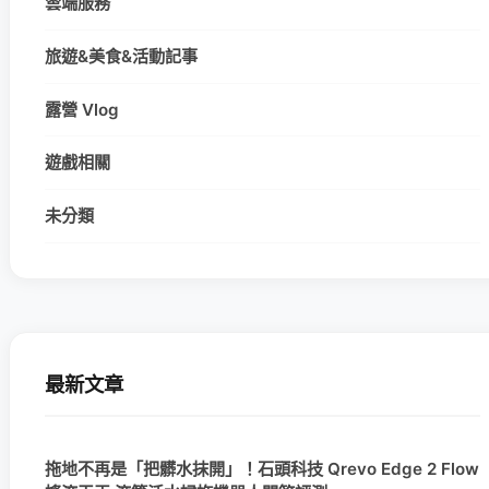
雲端服務
旅遊&美食&活動記事
露營 Vlog
遊戲相關
未分類
最新文章
拖地不再是「把髒水抹開」！石頭科技 Qrevo Edge 2 Flow