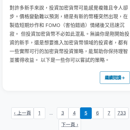
對許多新手來說，投資加密貨幣可能感覺複雜且令人卻
步。價格變動難以預測，總是有新的幣種突然出現，在
製造短期炒作和 FOMO（害怕錯過）情緒後又迅速沉
寂。 但投資加密貨幣不必如此混亂。無論你是剛開始投
資的新手，還是想要進入加密貨幣領域的投資者，都有
一些實際可行的加密貨幣投資策略，能幫助你保持理智
並獲得收益。 以下是一些你可以嘗試的策略。
繼續閱讀
→
‹ 上一頁
1
...
3
4
5
6
7
733
下一頁 ›