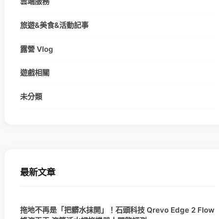
雲端服務
旅遊&美食&活動記事
露營 Vlog
遊戲相關
未分類
最新文章
拖地不再是「把髒水抹開」！石頭科技 Qrevo Edge 2 Flow