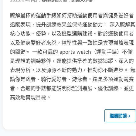
2025/9/4
作者：
客座投稿
分類：
網路大小事
瞭解最棒的運動手錶如何幫助運動使用者與健身愛好者
追蹤表現、提升訓練效果並保持運動動力。 深入瞭解其
核心功能、優勢，以及機型選購建議。對於運動使用者
以及健身愛好者來說，精準性與一致性是實現巔峰表現
的關鍵。 一款可靠的 sports watch（運動手錶）不僅
是理想的訓練夥伴，還能提供準確的數據追蹤、深入的
表現分析，以及源源不斷的動力，推動你不斷進步。 無
論你是跑者、騎行愛好者、游泳者，還是多項運動競賽
者，合適的手錶都能説明你監測進展、優化訓練，並更
高效地實現目標。
繼續閱讀
→