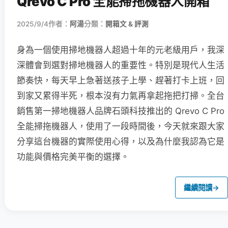
Qrevo C Pro 全能掃拖機器人開箱
2025/9/4
作者：
阿湯
分類：
開箱文 & 評測
身為一個使用掃地機器人超過十年的元老級用戶，我深
深體會到選對掃地機器人的重要性。特別是現代人生活
節奏快，每天早上急著送孩子上學、趕著打卡上班，回
到家又累得半死，根本沒有力氣再拿起拖把打掃。全台
銷售第一掃地機器人品牌石頭科技推出的 Qrevo C Pro
全能掃拖機器人，使用了一段時間後，今天就來跟大家
分享這台機器的實際使用心得，以及為什麼我認為它是
功能與價格完美平衡的選擇。
繼續閱讀
→