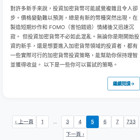
對許多新手來說，投資加密貨幣可能感覺複雜且令人卻
步。價格變動難以預測，總是有新的幣種突然出現，在
製造短期炒作和 FOMO（害怕錯過）情緒後又迅速沉
寂。 但投資加密貨幣不必如此混亂。無論你是剛開始投
資的新手，還是想要進入加密貨幣領域的投資者，都有
一些實際可行的加密貨幣投資策略，能幫助你保持理智
並獲得收益。 以下是一些你可以嘗試的策略。
繼續閱讀
→
‹ 上一頁
1
...
3
4
5
6
7
733
下一頁 ›