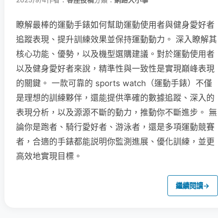
2025/9/4
作者：
客座投稿
分類：
網路大小事
瞭解最棒的運動手錶如何幫助運動使用者與健身愛好者
追蹤表現、提升訓練效果並保持運動動力。 深入瞭解其
核心功能、優勢，以及機型選購建議。對於運動使用者
以及健身愛好者來說，精準性與一致性是實現巔峰表現
的關鍵。 一款可靠的 sports watch（運動手錶）不僅
是理想的訓練夥伴，還能提供準確的數據追蹤、深入的
表現分析，以及源源不斷的動力，推動你不斷進步。 無
論你是跑者、騎行愛好者、游泳者，還是多項運動競賽
者，合適的手錶都能説明你監測進展、優化訓練，並更
高效地實現目標。
繼續閱讀
→