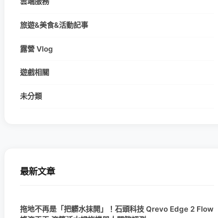
雲端服務
旅遊&美食&活動記事
露營 Vlog
遊戲相關
未分類
最新文章
拖地不再是「把髒水抹開」！石頭科技 Qrevo Edge 2 Flow