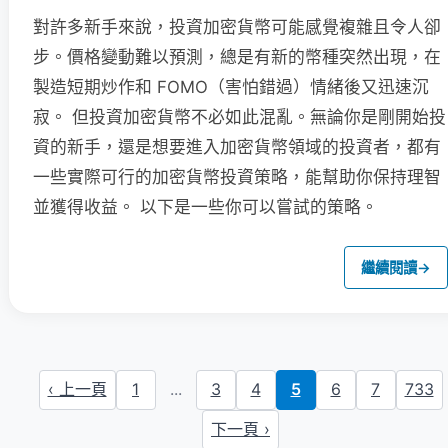
對許多新手來說，投資加密貨幣可能感覺複雜且令人卻
步。價格變動難以預測，總是有新的幣種突然出現，在
製造短期炒作和 FOMO（害怕錯過）情緒後又迅速沉
寂。 但投資加密貨幣不必如此混亂。無論你是剛開始投
資的新手，還是想要進入加密貨幣領域的投資者，都有
一些實際可行的加密貨幣投資策略，能幫助你保持理智
並獲得收益。 以下是一些你可以嘗試的策略。
繼續閱讀
→
‹ 上一頁
1
...
3
4
5
6
7
733
下一頁 ›