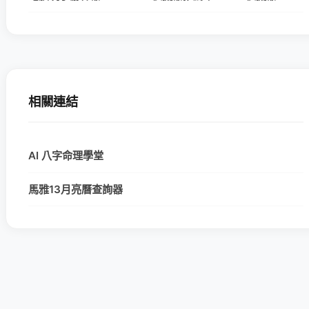
相關連結
AI 八字命理學堂
馬雅13月亮曆查詢器