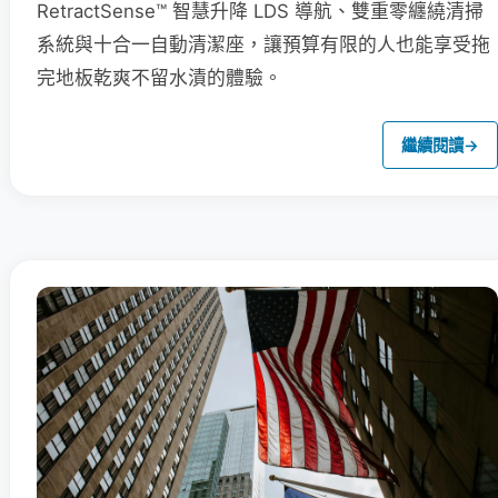
RetractSense™ 智慧升降 LDS 導航、雙重零纏繞清掃
系統與十合一自動清潔座，讓預算有限的人也能享受拖
完地板乾爽不留水漬的體驗。
繼續閱讀
→