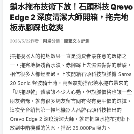
鎖水拖布技術下放！石頭科技 Qrevo
Edge 2 深度清潔大師開箱，拖完地
板赤腳踩也乾爽
2026/5/22
作者：
阿湯
分類：
開箱文 & 評測
掃拖機器人的拖地效果一直是消費者最在意的環節之
一，拖完地板殘留水漬、赤腳踩上去濕濕黏黏的體驗，
相信很多人都經歷過。上次開箱石頭科技旗艦機 Saros
20 Sonic 聲波騎士時，高頻震動搭配鎖水拖布帶來的
「即拖即乾」體驗讓不少人心動，但旗艦價格也讓一些
朋友猶豫，就有很多網友留言問有沒有更平價的選擇。
這次全台銷售第一掃地機器人品牌石頭科技推出的
Qrevo Edge 2 深度清潔大師，就是把鎖水拖布技術下
放到中階機種的答案，搭配 25,000Pa 吸力、