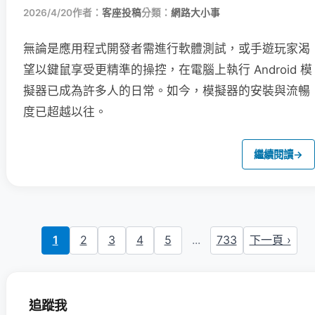
2026/4/20
作者：
客座投稿
分類：
網路大小事
無論是應用程式開發者需進行軟體測試，或手遊玩家渴
望以鍵鼠享受更精準的操控，在電腦上執行 Android 模
擬器已成為許多人的日常。如今，模擬器的安裝與流暢
度已超越以往。
繼續閱讀
→
1
2
3
4
5
...
733
下一頁 ›
追蹤我