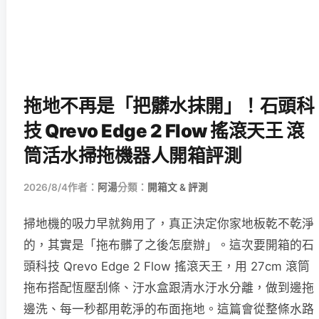
拖地不再是「把髒水抹開」！石頭科
技 Qrevo Edge 2 Flow 搖滾天王 滾
筒活水掃拖機器人開箱評測
2026/8/4
作者：
阿湯
分類：
開箱文 & 評測
掃地機的吸力早就夠用了，真正決定你家地板乾不乾淨
的，其實是「拖布髒了之後怎麼辦」。這次要開箱的石
頭科技 Qrevo Edge 2 Flow 搖滾天王，用 27cm 滾筒
拖布搭配恆壓刮條、汙水盒跟清水汙水分離，做到邊拖
邊洗、每一秒都用乾淨的布面拖地。這篇會從整條水路