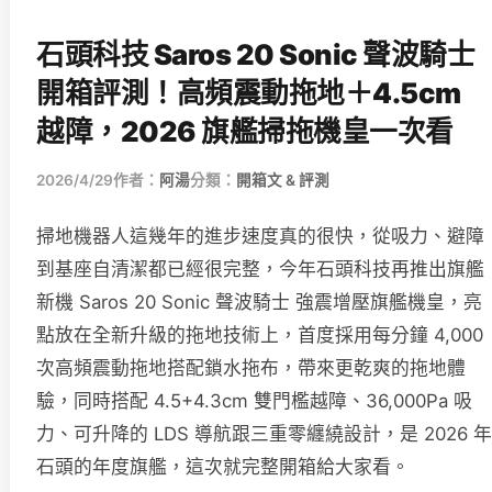
石頭科技 Saros 20 Sonic 聲波騎士
開箱評測！高頻震動拖地＋4.5cm
越障，2026 旗艦掃拖機皇一次看
2026/4/29
作者：
阿湯
分類：
開箱文 & 評測
掃地機器人這幾年的進步速度真的很快，從吸力、避障
到基座自清潔都已經很完整，今年石頭科技再推出旗艦
新機 Saros 20 Sonic 聲波騎士 強震增壓旗艦機皇，亮
點放在全新升級的拖地技術上，首度採用每分鐘 4,000
次高頻震動拖地搭配鎖水拖布，帶來更乾爽的拖地體
驗，同時搭配 4.5+4.3cm 雙門檻越障、36,000Pa 吸
力、可升降的 LDS 導航跟三重零纏繞設計，是 2026 年
石頭的年度旗艦，這次就完整開箱給大家看。