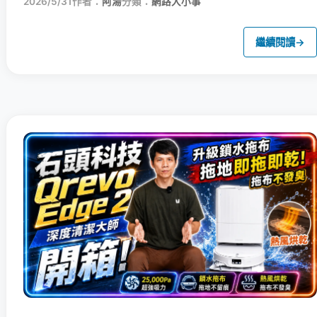
2026/5/31
作者：
阿湯
分類：
網路大小事
繼續閱讀
→