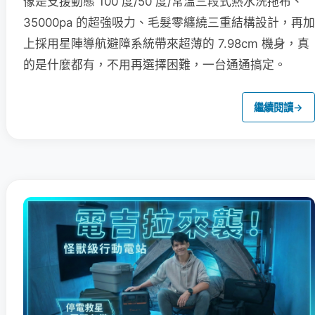
像是支援動態 100 度/50 度/常溫三段式熱水洗拖布、
35000pa 的超強吸力、毛髮零纏繞三重結構設計，再加
上採用星陣導航避障系統帶來超薄的 7.98cm 機身，真
的是什麼都有，不用再選擇困難，一台通通搞定。
繼續閱讀
→