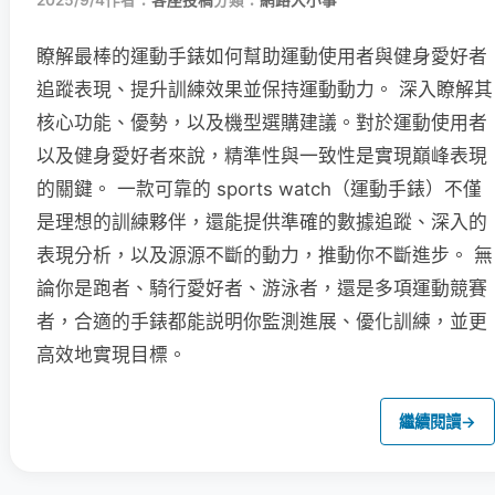
2025/9/4
作者：
客座投稿
分類：
網路大小事
瞭解最棒的運動手錶如何幫助運動使用者與健身愛好者
追蹤表現、提升訓練效果並保持運動動力。 深入瞭解其
核心功能、優勢，以及機型選購建議。對於運動使用者
以及健身愛好者來說，精準性與一致性是實現巔峰表現
的關鍵。 一款可靠的 sports watch（運動手錶）不僅
是理想的訓練夥伴，還能提供準確的數據追蹤、深入的
表現分析，以及源源不斷的動力，推動你不斷進步。 無
論你是跑者、騎行愛好者、游泳者，還是多項運動競賽
者，合適的手錶都能説明你監測進展、優化訓練，並更
高效地實現目標。
繼續閱讀
→