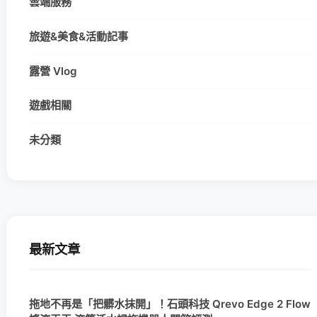
雲端服務
旅遊&美食&活動記事
露營 Vlog
遊戲相關
未分類
最新文章
拖地不再是「把髒水抹開」！石頭科技 Qrevo Edge 2 Flow