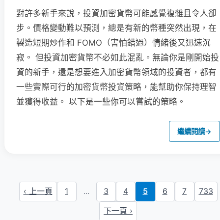
對許多新手來說，投資加密貨幣可能感覺複雜且令人卻
步。價格變動難以預測，總是有新的幣種突然出現，在
製造短期炒作和 FOMO（害怕錯過）情緒後又迅速沉
寂。 但投資加密貨幣不必如此混亂。無論你是剛開始投
資的新手，還是想要進入加密貨幣領域的投資者，都有
一些實際可行的加密貨幣投資策略，能幫助你保持理智
並獲得收益。 以下是一些你可以嘗試的策略。
繼續閱讀
→
‹ 上一頁
1
...
3
4
5
6
7
733
下一頁 ›