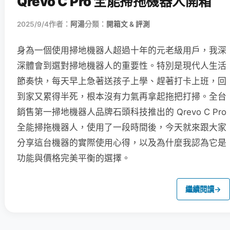
Qrevo C Pro 全能掃拖機器人開箱
2025/9/4
作者：
阿湯
分類：
開箱文 & 評測
身為一個使用掃地機器人超過十年的元老級用戶，我深
深體會到選對掃地機器人的重要性。特別是現代人生活
節奏快，每天早上急著送孩子上學、趕著打卡上班，回
到家又累得半死，根本沒有力氣再拿起拖把打掃。全台
銷售第一掃地機器人品牌石頭科技推出的 Qrevo C Pro
全能掃拖機器人，使用了一段時間後，今天就來跟大家
分享這台機器的實際使用心得，以及為什麼我認為它是
功能與價格完美平衡的選擇。
繼續閱讀
→